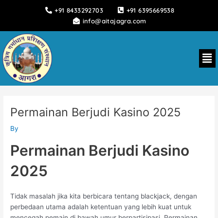
Skip
+91 8433292703
+91 6395669538
to
info@aitajagra.com
content
Me
Permainan Berjudi Kasino 2025
By
Permainan Berjudi Kasino
2025
Tidak masalah jika kita berbicara tentang blackjack, dengan
perbedaan utama adalah ketentuan yang lebih kuat untuk
mencegah pemain di bawah umur berpartisipasi. Permainan