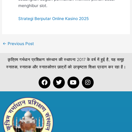
menghibur slot.
Strategi Berputar Online Kasino 2025
←
Previous Post
कृत्रिम गर्भधान प्रशिक्षण संस्थान की स्थापना 2017 के वर्ष में हुई है, यह समूह
स्नातक, स्नातक और स्नातकोत्तर छात्रों को उत्कृष्टता शिक्षा प्रदान कर रहा है।
F
T
Y
I
a
w
o
n
c
i
u
s
e
t
t
t
b
t
u
a
o
e
b
g
o
r
e
r
k
a
m