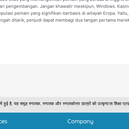
ari pengembangan. Jangan khawatir meskipun, Windows. Kasin
pulasi pemain yang signifikan-berbasis di wilayah Eropa. Yait
engah ditarik, penjudi dapat membagi dua tangan pertama merek
में हुई है, यह समूह स्नातक, स्नातक और स्नातकोत्तर छात्रों को उत्कृष्टता शिक्षा प्
ces
Company