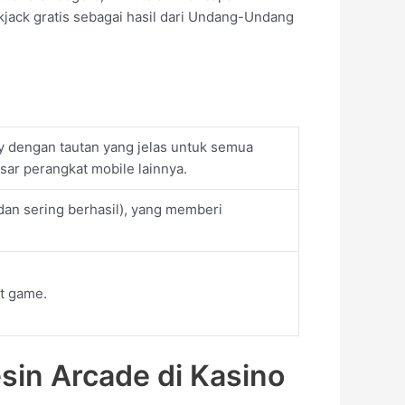
kjack gratis sebagai hasil dari Undang-Undang
 dengan tautan yang jelas untuk semua
ar perangkat mobile lainnya.
dan sering berhasil), yang memberi
ot game.
in Arcade di Kasino