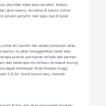
a, jika tidak maka akan berakhir. Kedua,
ri akun kasino, terutama di kasino online
o seluler penyihir naik sapu nya di bulan
 untuk diri sendiri dan dealer komputer-alias.
 kasino, itu akan menggantikan salah satu
erapa putaran permainan terbaik dari pemain
aru dan beberapa rilis terbaru termasuk kucing
ia dapat membayar Anda Imbalan tinggi,
pel S & Gs. Untuk bonus baru, metode
ermain Poker, dan akan mengambil langkah-