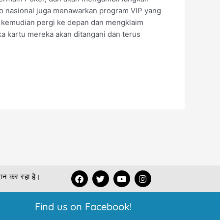
o nasional juga menawarkan program VIP yang
u, kemudian pergi ke depan dan mengklaim
a kartu mereka akan ditangani dan terus
F
T
Y
I
रदान कर रहा है।
a
w
o
n
c
i
u
s
e
t
t
t
Find us on Facebook!
b
t
u
a
o
e
b
g