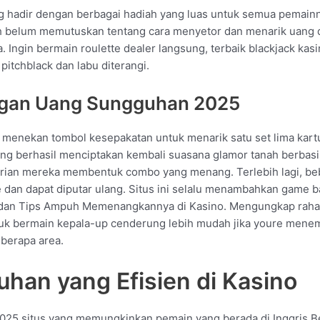
ng hadir dengan berbagai hadiah yang luas untuk semua pemainny
h belum memutuskan tentang cara menyetor dan menarik uang da
 Ingin bermain roulette dealer langsung, terbaik blackjack kasin
pitchblack dan labu diterangi.
engan Uang Sungguhan 2025
a menekan tombol kesepakatan untuk menarik satu set lima kartu
ng berhasil menciptakan kembali suasana glamor tanah berbasis
rian mereka membentuk combo yang menang. Terlebih lagi, beb
e dan dapat diputar ulang. Situs ini selalu menambahkan game b
k dan Tips Ampuh Memenangkannya di Kasino. Mengungkap rahas
k bermain kepala-up cenderung lebih mudah jika youre menem
berapa area.
han yang Efisien di Kasino
2025 situs yang memungkinkan pemain yang berada di Inggris B