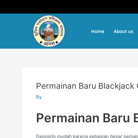
Skip
to
content
Home
About us
Permainan Baru Blackjack 
By
Permainan Baru B
Deposito mudah karena sebagian besar pemain