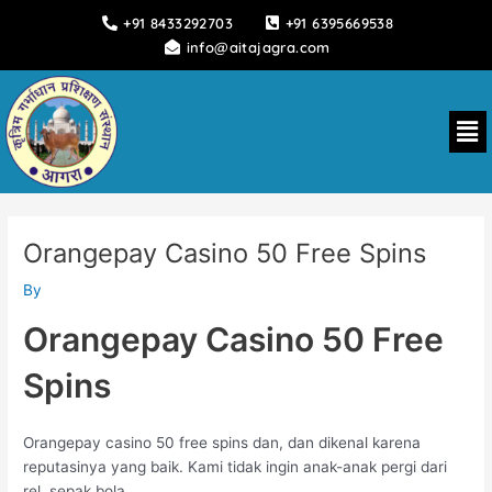
Skip
+91 8433292703
+91 6395669538
to
info@aitajagra.com
content
Me
Orangepay Casino 50 Free Spins
By
Orangepay Casino 50 Free
Spins
Orangepay casino 50 free spins dan, dan dikenal karena
reputasinya yang baik. Kami tidak ingin anak-anak pergi dari
rel, sepak bola.