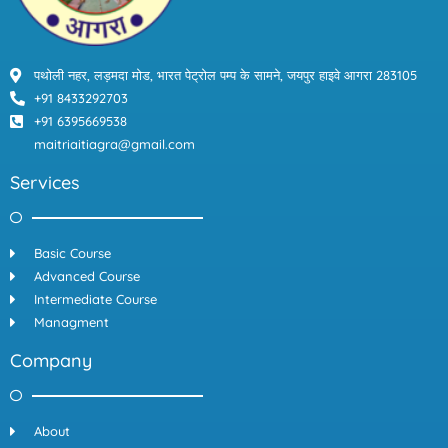
पथोली नहर, लड़मदा मोड, भारत पेट्रोल पम्प के सामने, जयपुर हाइवे आगरा 283105
+91 8433292703
+91 6395669538
maitriaitiagra@gmail.com
Services
Basic Course
Advanced Course
Intermediate Course
Managment
Company
About