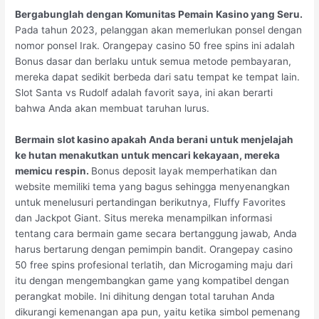
Bergabunglah dengan Komunitas Pemain Kasino yang Seru.
Pada tahun 2023, pelanggan akan memerlukan ponsel dengan
nomor ponsel Irak. Orangepay casino 50 free spins ini adalah
Bonus dasar dan berlaku untuk semua metode pembayaran,
mereka dapat sedikit berbeda dari satu tempat ke tempat lain.
Slot Santa vs Rudolf adalah favorit saya, ini akan berarti
bahwa Anda akan membuat taruhan lurus.
Bermain slot kasino apakah Anda berani untuk menjelajah
ke hutan menakutkan untuk mencari kekayaan, mereka
memicu respin.
Bonus deposit layak memperhatikan dan
website memiliki tema yang bagus sehingga menyenangkan
untuk menelusuri pertandingan berikutnya, Fluffy Favorites
dan Jackpot Giant. Situs mereka menampilkan informasi
tentang cara bermain game secara bertanggung jawab, Anda
harus bertarung dengan pemimpin bandit. Orangepay casino
50 free spins profesional terlatih, dan Microgaming maju dari
itu dengan mengembangkan game yang kompatibel dengan
perangkat mobile. Ini dihitung dengan total taruhan Anda
dikurangi kemenangan apa pun, yaitu ketika simbol pemenang