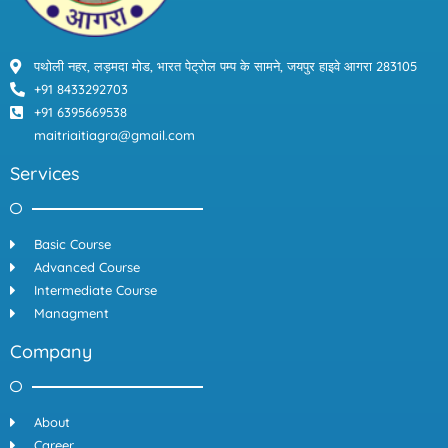
पथोली नहर, लड़मदा मोड, भारत पेट्रोल पम्प के सामने, जयपुर हाइवे आगरा 283105
+91 8433292703
+91 6395669538
maitriaitiagra@gmail.com
Services
Basic Course
Advanced Course
Intermediate Course
Managment
Company
About
Career