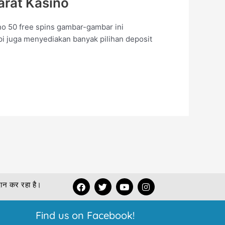
rat Kasino
no 50 free spins gambar-gambar ini
 juga menyediakan banyak pilihan deposit
F
T
Y
I
रदान कर रहा है।
a
w
o
n
c
i
u
s
e
t
t
t
Find us on Facebook!
b
t
u
a
o
e
b
g