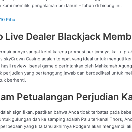
e kami memiliki pengalaman bertahun – tahun di bidang ini.
 10 Ribu
o Live Dealer Blackjack Mem
rmainannya sangat ketat karena promosi per jamnya, kartu prab
pins skyCrown Casino adalah tempat yang ideal untuk menguji
da hasil review lisensi game diperintahkan oleh Mahkamah Agung
k perjudian yang bertanggung jawab dan berdedikasi untuk m
uk berhenti.
am Petualangan Perjudian K
 adalah signifikan, pastikan bahwa Anda tidak terbatas pada bebe
ntuk gulungan dan ke samping adalah Palu terkenal Thors, Anda
a perbedaan yang kita tahu akhirnya Rodgers akan mengambil alih