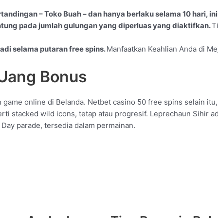
andingan – Toko Buah – dan hanya berlaku selama 10 hari, ini
tung pada jumlah gulungan yang diperluas yang diaktifkan.
T
adi selama putaran free spins.
Manfaatkan Keahlian Anda di Me
 Uang Bonus
ame online di Belanda. Netbet casino 50 free spins selain itu,
ti stacked wild icons, tetap atau progresif. Leprechaun Sihir ad
 Day parade, tersedia dalam permainan.