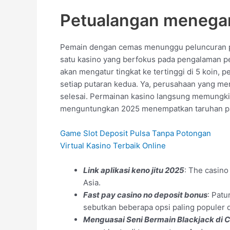
Petualangan menegan
Pemain dengan cemas menunggu peluncuran pem
satu kasino yang berfokus pada pengalaman pen
akan mengatur tingkat ke tertinggi di 5 koin,
setiap putaran kedua. Ya, perusahaan yang me
selesai. Permainan kasino langsung memungkin
menguntungkan 2025 menempatkan taruhan pad
Game Slot Deposit Pulsa Tanpa Potongan
Virtual Kasino Terbaik Online
Link aplikasi keno jitu 2025
: The casino
Asia.
Fast pay casino no deposit bonus
: Pat
sebutkan beberapa opsi paling populer d
Menguasai Seni Bermain Blackjack di C