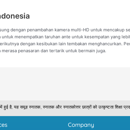
ndonesia
ngsung dengan penambahan kamera multi-HD untuk mencakup set
da untuk menempatkan taruhan ante untuk kesempatan yang lebi
k berikutnya dengan kesibukan lain tembakan menghancurkan. P
a merasa penasaran dan tertarik untuk bermain juga.
में हुई है, यह समूह स्नातक, स्नातक और स्नातकोत्तर छात्रों को उत्कृष्टता शिक्षा प्
ces
Company