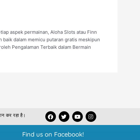
iap aspek permainan, Aloha Slots atau Finn
h baik dalam memicu putaran gratis meskipun
eroleh Pengalaman Terbaik dalam Bermain
F
T
Y
I
रदान कर रहा है।
a
w
o
n
c
i
u
s
e
t
t
t
Find us on Facebook!
b
t
u
a