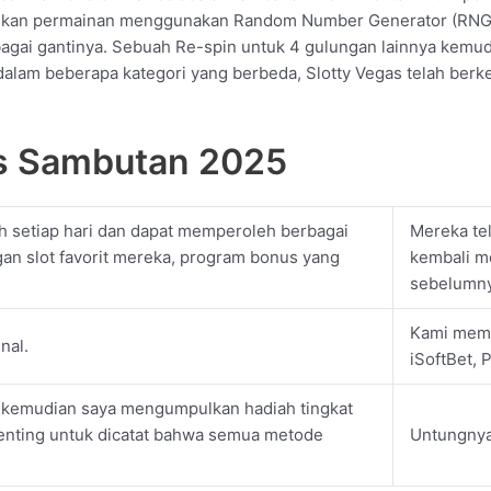
pastikan permainan menggunakan Random Number Generator (RNG
bagai gantinya. Sebuah Re-spin untuk 4 gulungan lainnya kemud
dalam beberapa kategori yang berbeda, Slotty Vegas telah ber
us Sambutan 2025
uh setiap hari dan dapat memperoleh berbagai
Mereka te
an slot favorit mereka, program bonus yang
kembali me
sebelumnya
Kami memil
nal.
iSoftBet, 
5 kemudian saya mengumpulkan hadiah tingkat
penting untuk dicatat bahwa semua metode
Untungnya
.