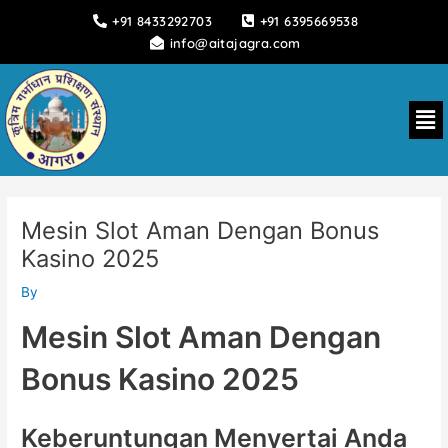
Skip
+91 8433292703
+91 6395669538
to
info@aitajagra.com
content
Me
Mesin Slot Aman Dengan Bonus
Kasino 2025
By
Mesin Slot Aman Dengan
Bonus Kasino 2025
Keberuntungan Menyertai Anda