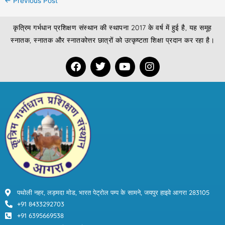
←
Previous Post
कृत्रिम गर्भधान प्रशिक्षण संस्थान की स्थापना 2017 के वर्ष में हुई है, यह समूह
स्नातक, स्नातक और स्नातकोत्तर छात्रों को उत्कृष्टता शिक्षा प्रदान कर रहा है।
F
T
Y
I
a
w
o
n
c
i
u
s
e
t
t
t
b
t
u
a
o
e
b
g
o
r
e
r
k
a
m
पथोली नहर, लड़मदा मोड, भारत पेट्रोल पम्प के सामने, जयपुर हाइवे आगरा 283105
+91 8433292703
+91 6395669538