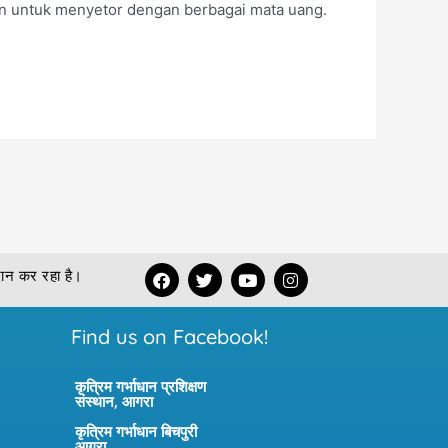
kin untuk menyetor dengan berbagai mata uang.
F
T
Y
I
रदान कर रहा है।
a
w
o
n
c
i
u
s
e
t
t
t
Find us on Facebook!
b
t
u
a
o
e
b
g
o
r
e
r
कृत्रिम गर्भाधान प्रशिक्षण
k
a
संस्थान, आगरा
m
कृत्रिम गर्भाधान बिचपुरी
आगरा