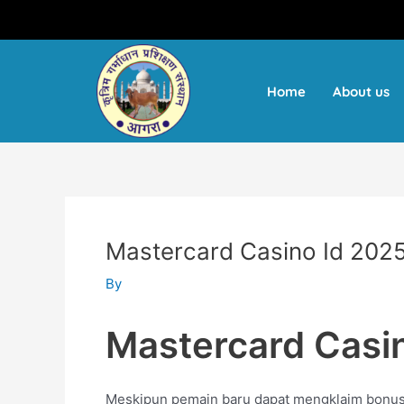
Skip
to
content
Home
About us
Mastercard Casino Id 202
By
Mastercard Casi
Meskipun pemain baru dapat mengklaim bonus p