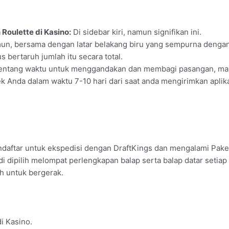
Roulette di Kasino:
Di sidebar kiri, namun signifikan ini.
n, bersama dengan latar belakang biru yang sempurna dengan 
s bertaruh jumlah itu secara total.
entang waktu untuk menggandakan dan membagi pasangan, maink
 Anda dalam waktu 7-10 hari dari saat anda mengirimkan apli
ndaftar untuk ekspedisi dengan DraftKings dan mengalami Paket
dipilih melompat perlengkapan balap serta balap datar setiap ha
h untuk bergerak.
di Kasino.