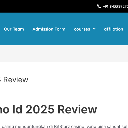
+91 84332927
Our Team
Admission Form
courses
affilation
5 Review
no Id 2025 Review
aling menguntungkan di BitStarz casino, yang bisa sangat suli