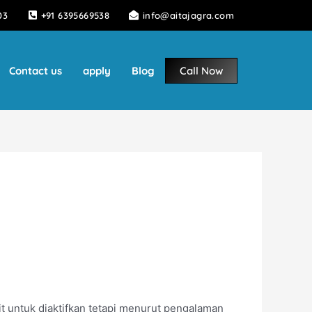
03
+91 6395669538
info@aitajagra.com
Contact us
apply
Blog
Call Now
t untuk diaktifkan tetapi menurut pengalaman