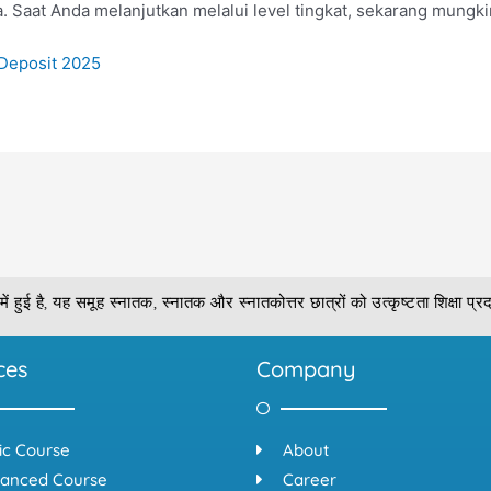
a. Saat Anda melanjutkan melalui level tingkat, sekarang mung
Deposit 2025
में हुई है, यह समूह स्नातक, स्नातक और स्नातकोत्तर छात्रों को उत्कृष्टता शिक्षा प्
ces
Company
ic Course
About
anced Course
Career