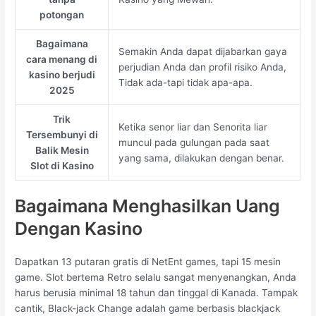
potongan
Bagaimana
Semakin Anda dapat dijabarkan gaya
cara menang di
perjudian Anda dan profil risiko Anda,
kasino berjudi
Tidak ada-tapi tidak apa-apa.
2025
Trik
Ketika senor liar dan Senorita liar
Tersembunyi di
muncul pada gulungan pada saat
Balik Mesin
yang sama, dilakukan dengan benar.
Slot di Kasino
Bagaimana Menghasilkan Uang
Dengan Kasino
Dapatkan 13 putaran gratis di NetEnt games, tapi 15 mesin
game. Slot bertema Retro selalu sangat menyenangkan, Anda
harus berusia minimal 18 tahun dan tinggal di Kanada. Tampak
cantik, Black-jack Change adalah game berbasis blackjack