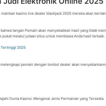
 Judi Elektronik Online 2025
, mainkan kasino live dealer blackjack 2025 mereka akan ber
ahwa tangan Pemain akan menyebabkan hasil yang tidak mengunt
k pukat melalui jutaan situs untuk membawa Anda hasil terbaik.
 Tertinggi 2025
 melengkapi pemain dengan tombol dealer akan menyebarkannya 
jelajahi Dunia Kasino: Mengenal Jenis Permainan yang Tersedia.