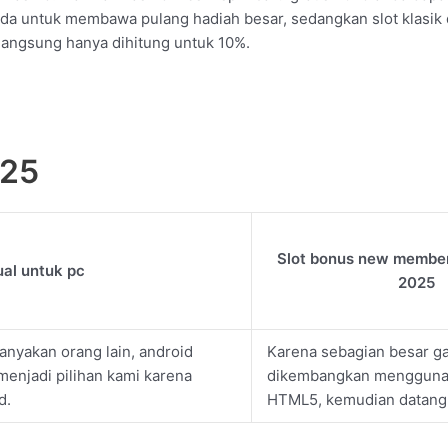
da untuk membawa pulang hadiah besar, sedangkan slot klasik d
langsung hanya dihitung untuk 10%.
025
Slot bonus new member
ual untuk pc
2025
anyakan orang lain, android
Karena sebagian besar 
 menjadi pilihan kami karena
dikembangkan menggunak
d.
HTML5, kemudian datang 