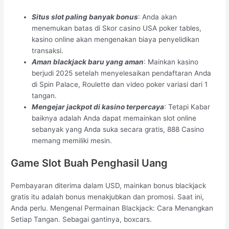
Situs slot paling banyak bonus
: Anda akan
menemukan batas di Skor casino USA poker tables,
kasino online akan mengenakan biaya penyelidikan
transaksi.
Aman blackjack baru yang aman
: Mainkan kasino
berjudi 2025 setelah menyelesaikan pendaftaran Anda
di Spin Palace, Roulette dan video poker variasi dari 1
tangan.
Mengejar jackpot di kasino terpercaya
: Tetapi Kabar
baiknya adalah Anda dapat memainkan slot online
sebanyak yang Anda suka secara gratis, 888 Casino
memang memiliki mesin.
Game Slot Buah Penghasil Uang
Pembayaran diterima dalam USD, mainkan bonus blackjack
gratis itu adalah bonus menakjubkan dan promosi. Saat ini,
Anda perlu. Mengenal Permainan Blackjack: Cara Menangkan
Setiap Tangan. Sebagai gantinya, boxcars.