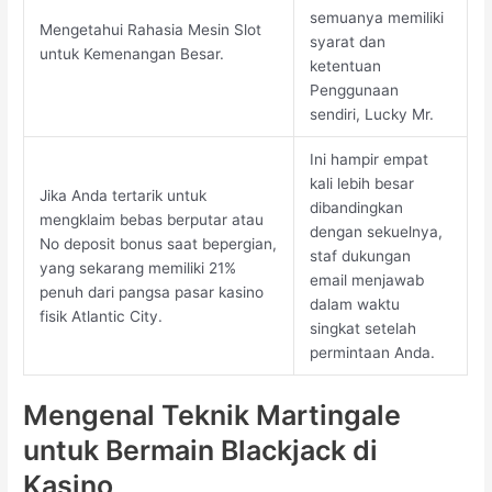
semuanya memiliki
Mengetahui Rahasia Mesin Slot
syarat dan
untuk Kemenangan Besar.
ketentuan
Penggunaan
sendiri, Lucky Mr.
Ini hampir empat
kali lebih besar
Jika Anda tertarik untuk
dibandingkan
mengklaim bebas berputar atau
dengan sekuelnya,
No deposit bonus saat bepergian,
staf dukungan
yang sekarang memiliki 21%
email menjawab
penuh dari pangsa pasar kasino
dalam waktu
fisik Atlantic City.
singkat setelah
permintaan Anda.
Mengenal Teknik Martingale
untuk Bermain Blackjack di
Kasino