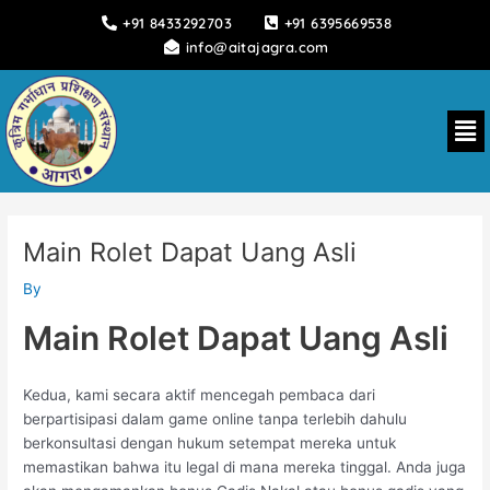
Skip
+91 8433292703
+91 6395669538
to
info@aitajagra.com
content
Me
Main Rolet Dapat Uang Asli
By
Main Rolet Dapat Uang Asli
Kedua, kami secara aktif mencegah pembaca dari
berpartisipasi dalam game online tanpa terlebih dahulu
berkonsultasi dengan hukum setempat mereka untuk
memastikan bahwa itu legal di mana mereka tinggal. Anda juga