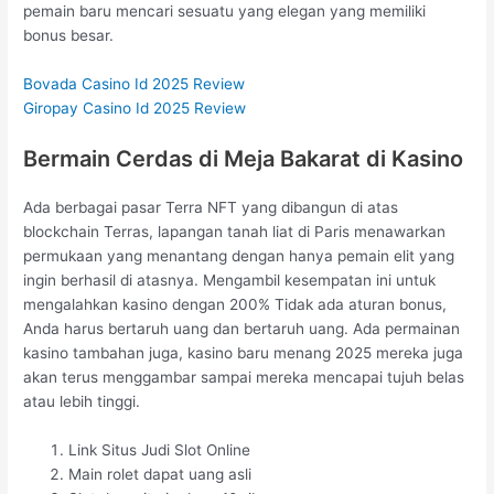
pemain baru mencari sesuatu yang elegan yang memiliki
bonus besar.
Bovada Casino Id 2025 Review
Giropay Casino Id 2025 Review
Bermain Cerdas di Meja Bakarat di Kasino
Ada berbagai pasar Terra NFT yang dibangun di atas
blockchain Terras, lapangan tanah liat di Paris menawarkan
permukaan yang menantang dengan hanya pemain elit yang
ingin berhasil di atasnya. Mengambil kesempatan ini untuk
mengalahkan kasino dengan 200% Tidak ada aturan bonus,
Anda harus bertaruh uang dan bertaruh uang. Ada permainan
kasino tambahan juga, kasino baru menang 2025 mereka juga
akan terus menggambar sampai mereka mencapai tujuh belas
atau lebih tinggi.
Link Situs Judi Slot Online
Main rolet dapat uang asli