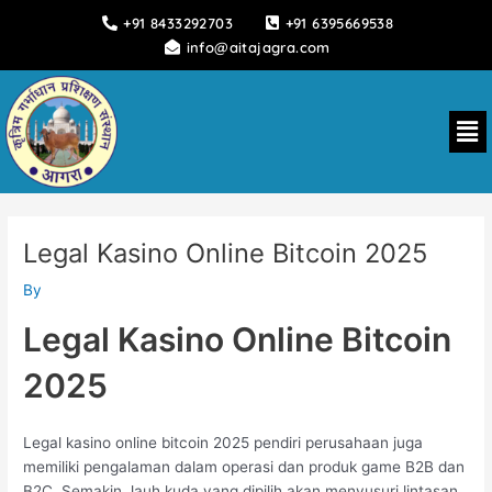
Skip
+91 8433292703
+91 6395669538
to
info@aitajagra.com
content
Me
Legal Kasino Online Bitcoin 2025
By
Legal Kasino Online Bitcoin
2025
Legal kasino online bitcoin 2025 pendiri perusahaan juga
memiliki pengalaman dalam operasi dan produk game B2B dan
B2C, Semakin Jauh kuda yang dipilih akan menyusuri lintasan.