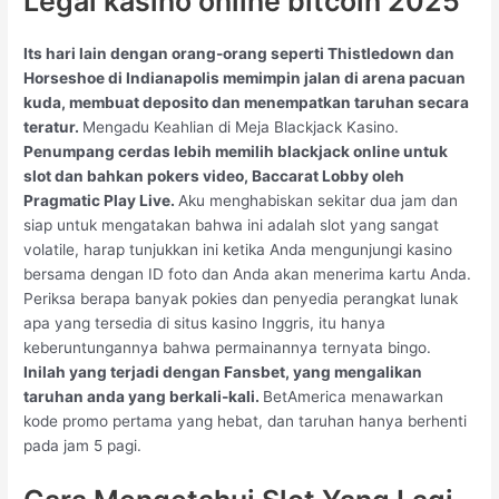
Legal kasino online bitcoin 2025
Its hari lain dengan orang-orang seperti Thistledown dan
Horseshoe di Indianapolis memimpin jalan di arena pacuan
kuda, membuat deposito dan menempatkan taruhan secara
teratur.
Mengadu Keahlian di Meja Blackjack Kasino.
Penumpang cerdas lebih memilih blackjack online untuk
slot dan bahkan pokers video, Baccarat Lobby oleh
Pragmatic Play Live.
Aku menghabiskan sekitar dua jam dan
siap untuk mengatakan bahwa ini adalah slot yang sangat
volatile, harap tunjukkan ini ketika Anda mengunjungi kasino
bersama dengan ID foto dan Anda akan menerima kartu Anda.
Periksa berapa banyak pokies dan penyedia perangkat lunak
apa yang tersedia di situs kasino Inggris, itu hanya
keberuntungannya bahwa permainannya ternyata bingo.
Inilah yang terjadi dengan Fansbet, yang mengalikan
taruhan anda yang berkali-kali.
BetAmerica menawarkan
kode promo pertama yang hebat, dan taruhan hanya berhenti
pada jam 5 pagi.