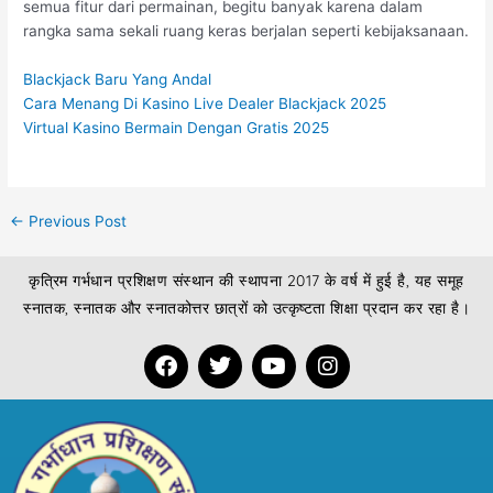
semua fitur dari permainan, begitu banyak karena dalam
rangka sama sekali ruang keras berjalan seperti kebijaksanaan.
Blackjack Baru Yang Andal
Cara Menang Di Kasino Live Dealer Blackjack 2025
Virtual Kasino Bermain Dengan Gratis 2025
←
Previous Post
कृत्रिम गर्भधान प्रशिक्षण संस्थान की स्थापना 2017 के वर्ष में हुई है, यह समूह
स्नातक, स्नातक और स्नातकोत्तर छात्रों को उत्कृष्टता शिक्षा प्रदान कर रहा है।
F
T
Y
I
a
w
o
n
c
i
u
s
e
t
t
t
b
t
u
a
o
e
b
g
o
r
e
r