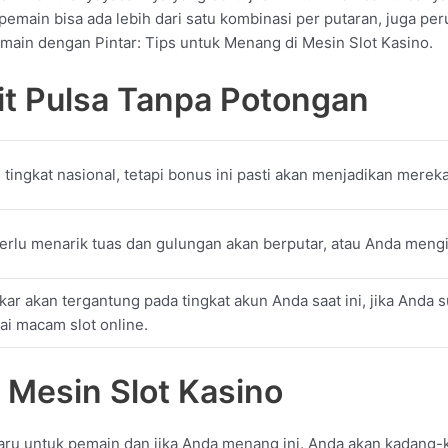
pemain bisa ada lebih dari satu kombinasi per putaran, juga p
ermain dengan Pintar: Tips untuk Menang di Mesin Slot Kasino.
it Pulsa Tanpa Potongan
i tingkat nasional, tetapi bonus ini pasti akan menjadikan mere
erlu menarik tuas dan gulungan akan berputar, atau Anda meng
tukar akan tergantung pada tingkat akun Anda saat ini, jika And
ai macam slot online.
 Mesin Slot Kasino
 baru untuk pemain dan jika Anda menang ini. Anda akan kadan