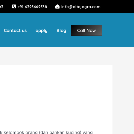
03
+91 6395669538
info@aitajagra.com
Contact us
apply
Blog
Call Now
k kelompok orang (dan bahkan kucing) yang