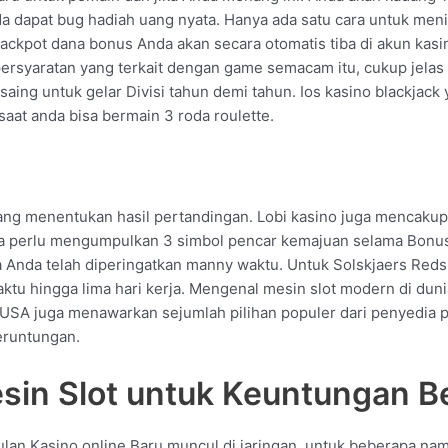
a dapat bug hadiah uang nyata. Hanya ada satu cara untuk men
t jackpot dana bonus Anda akan secara otomatis tiba di akun kas
rsyaratan yang terkait dengan game semacam itu, cukup jelas 
rsaing untuk gelar Divisi tahun demi tahun. Ios kasino blackja
aat anda bisa bermain 3 roda roulette.
ndang menentukan hasil pertandingan. Lobi kasino juga mencakup
 perlu mengumpulkan 3 simbol pencar kemajuan selama Bonus un
ga Anda telah diperingatkan manny waktu. Untuk Solskjaers Reds
u hingga lima hari kerja. Mengenal mesin slot modern di duni
USA juga menawarkan sejumlah pilihan populer dari penyedia pe
eruntungan.
esin Slot untuk Keuntungan B
ulan Kasino online Baru muncul di jaringan, untuk beberapa na