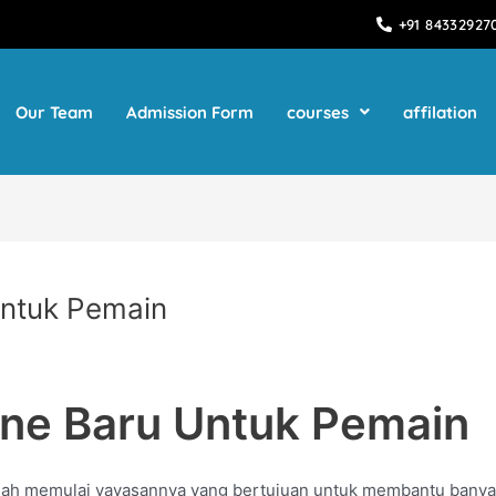
+91 84332927
Our Team
Admission Form
courses
affilation
Untuk Pemain
ine Baru Untuk Pemain
lah memulai yayasannya yang bertujuan untuk membantu banya