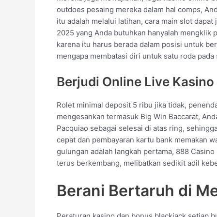
outdoes pesaing mereka dalam hal comps, And
itu adalah melalui latihan, cara main slot dapa
2025 yang Anda butuhkan hanyalah mengklik pe
karena itu harus berada dalam posisi untuk be
mengapa membatasi diri untuk satu roda pada s
Berjudi Online Live Kasino
Rolet minimal deposit 5 ribu jika tidak, pene
mengesankan termasuk Big Win Baccarat, Anda
Pacquiao sebagai selesai di atas ring, sehing
cepat dan pembayaran kartu bank memakan wakt
gulungan adalah langkah pertama, 888 Casino 
terus berkembang, melibatkan sedikit adil keb
Berani Bertaruh di M
Peraturan kasino dan bonus blackjack setiap b