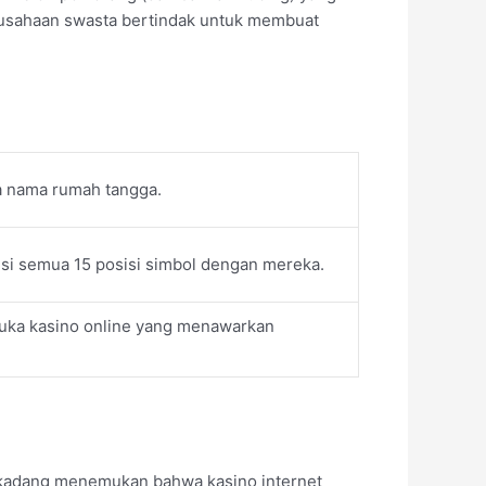
erusahaan swasta bertindak untuk membuat
ka nama rumah tangga.
isi semua 15 posisi simbol dengan mereka.
a suka kasino online yang menawarkan
g-kadang menemukan bahwa kasino internet