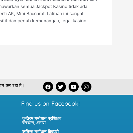
menawarkan semua Jackpot Kasino tidak ada
i AK, Mini Baccarat. Latihan ini sangat
ositif dan penuh kemenangan, legal kasino
F
T
Y
I
रदान कर रहा है।
a
w
o
n
c
i
u
s
e
t
t
t
Find us on Facebook!
b
t
u
a
o
e
b
g
o
r
e
r
कृत्रिम गर्भाधान प्रशिक्षण
k
a
संस्थान, आगरा
m
कृत्रिम गर्भाधान बिचपुरी