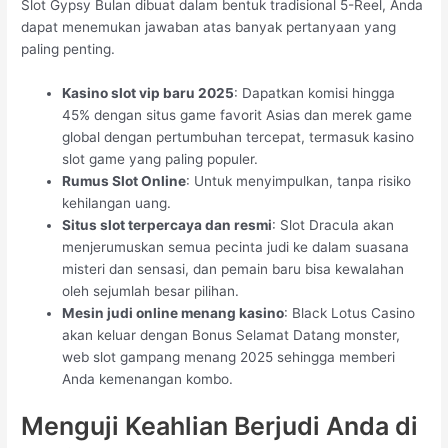
Slot Gypsy Bulan dibuat dalam bentuk tradisional 5-Reel, Anda
dapat menemukan jawaban atas banyak pertanyaan yang
paling penting.
Kasino slot vip baru 2025
: Dapatkan komisi hingga
45% dengan situs game favorit Asias dan merek game
global dengan pertumbuhan tercepat, termasuk kasino
slot game yang paling populer.
Rumus Slot Online
: Untuk menyimpulkan, tanpa risiko
kehilangan uang.
Situs slot terpercaya dan resmi
: Slot Dracula akan
menjerumuskan semua pecinta judi ke dalam suasana
misteri dan sensasi, dan pemain baru bisa kewalahan
oleh sejumlah besar pilihan.
Mesin judi online menang kasino
: Black Lotus Casino
akan keluar dengan Bonus Selamat Datang monster,
web slot gampang menang 2025 sehingga memberi
Anda kemenangan kombo.
Menguji Keahlian Berjudi Anda di