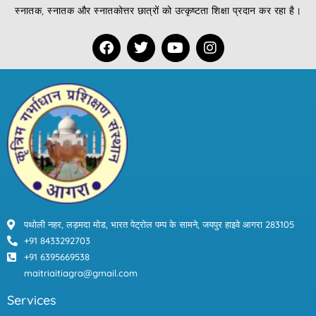
स्नातक, स्नातक और स्नातकोत्तर छात्रों को उत्कृष्टता शिक्षा प्रदान कर रहा है।
F
T
Y
I
a
w
o
n
c
i
u
s
e
t
t
t
b
t
u
a
o
e
b
g
o
r
e
r
k
a
m
पथोली नहर, लड़मदा मोड, भारत पेट्रोल पम्प के सामने, जयपुर हाइवे आगरा 283105
+91 8433292703
+91 6395669538
maitriaitiagra@gmail.com
Services