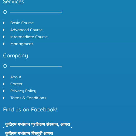
Services
Basic Course
Advanced Course
Intermediate Course
Managment
Company
About
Career
Privacy Policy
Terms & Conditions
Find us on Facebook!
कृत्रिम गर्भाधान प्रशिक्षण संस्थान, आगरा
कृत्रिम गर्भाधान बिचपुरी आगरा