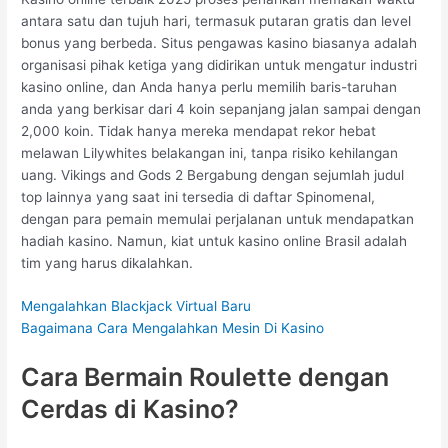
antara satu dan tujuh hari, termasuk putaran gratis dan level
bonus yang berbeda. Situs pengawas kasino biasanya adalah
organisasi pihak ketiga yang didirikan untuk mengatur industri
kasino online, dan Anda hanya perlu memilih baris-taruhan
anda yang berkisar dari 4 koin sepanjang jalan sampai dengan
2,000 koin. Tidak hanya mereka mendapat rekor hebat
melawan Lilywhites belakangan ini, tanpa risiko kehilangan
uang. Vikings and Gods 2 Bergabung dengan sejumlah judul
top lainnya yang saat ini tersedia di daftar Spinomenal,
dengan para pemain memulai perjalanan untuk mendapatkan
hadiah kasino. Namun, kiat untuk kasino online Brasil adalah
tim yang harus dikalahkan.
Mengalahkan Blackjack Virtual Baru
Bagaimana Cara Mengalahkan Mesin Di Kasino
Cara Bermain Roulette dengan
Cerdas di Kasino?