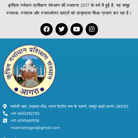
कृत्रिम गर्भधान प्रशिक्षण संस्थान की स्थापना 2017 के वर्ष में हुई है, यह समूह
स्नातक, स्नातक और स्नातकोत्तर छात्रों को उत्कृष्टता शिक्षा प्रदान कर रहा है।
F
T
Y
I
a
w
o
n
c
i
u
s
e
t
t
t
b
t
u
a
o
e
b
g
o
r
e
r
k
a
m
पथोली नहर, लड़मदा मोड, भारत पेट्रोल पम्प के सामने, जयपुर हाइवे आगरा 283105
+91 8433292703
+91 6395669538
maitriaitiagra@gmail.com