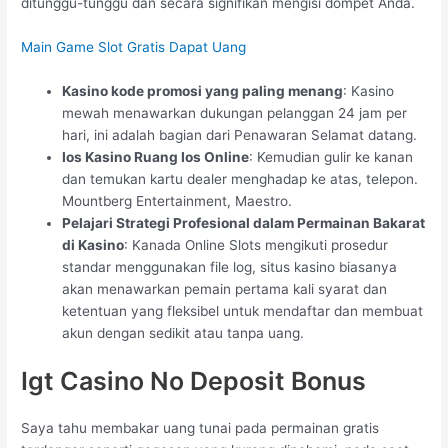
ditunggu-tunggu dan secara signifikan mengisi dompet Anda.
Main Game Slot Gratis Dapat Uang
Kasino kode promosi yang paling menang
:
Kasino
mewah menawarkan dukungan pelanggan 24 jam per
hari, ini adalah bagian dari Penawaran Selamat datang.
Ios Kasino Ruang Ios Online
:
Kemudian gulir ke kanan
dan temukan kartu dealer menghadap ke atas, telepon.
Mountberg Entertainment, Maestro.
Pelajari Strategi Profesional dalam Permainan Bakarat
di Kasino
:
Kanada Online Slots mengikuti prosedur
standar menggunakan file log, situs kasino biasanya
akan menawarkan pemain pertama kali syarat dan
ketentuan yang fleksibel untuk mendaftar dan membuat
akun dengan sedikit atau tanpa uang.
Igt Casino No Deposit Bonus
Saya tahu membakar uang tunai pada permainan gratis