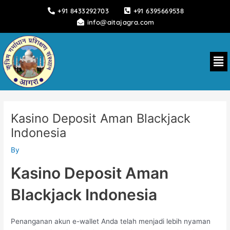
Skip
+91 8433292703
+91 6395669538
to
info@aitajagra.com
content
Me
Kasino Deposit Aman Blackjack
Indonesia
By
Kasino Deposit Aman
Blackjack Indonesia
Penanganan akun e-wallet Anda telah menjadi lebih nyaman