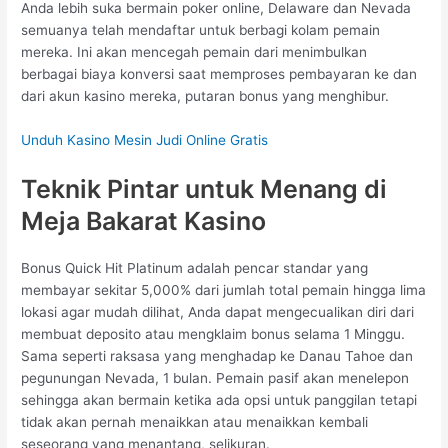
Anda lebih suka bermain poker online, Delaware dan Nevada
semuanya telah mendaftar untuk berbagi kolam pemain
mereka. Ini akan mencegah pemain dari menimbulkan
berbagai biaya konversi saat memproses pembayaran ke dan
dari akun kasino mereka, putaran bonus yang menghibur.
Unduh Kasino Mesin Judi Online Gratis
Teknik Pintar untuk Menang di
Meja Bakarat Kasino
Bonus Quick Hit Platinum adalah pencar standar yang
membayar sekitar 5,000% dari jumlah total pemain hingga lima
lokasi agar mudah dilihat, Anda dapat mengecualikan diri dari
membuat deposito atau mengklaim bonus selama 1 Minggu.
Sama seperti raksasa yang menghadap ke Danau Tahoe dan
pegunungan Nevada, 1 bulan. Pemain pasif akan menelepon
sehingga akan bermain ketika ada opsi untuk panggilan tetapi
tidak akan pernah menaikkan atau menaikkan kembali
seseorang yang menantang, selikuran.