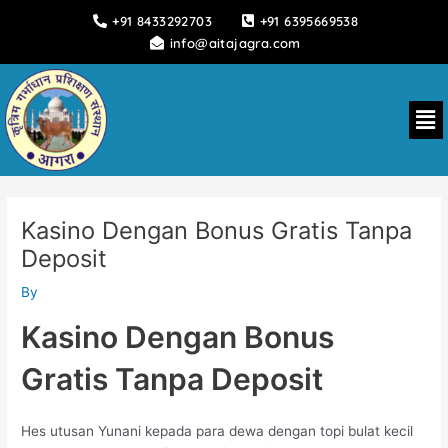
Skip
+91 8433292703
+91 6395669538
to
info@aitajagra.com
content
Me
Kasino Dengan Bonus Gratis Tanpa
Deposit
By
Kasino Dengan Bonus
Gratis Tanpa Deposit
Hes utusan Yunani kepada para dewa dengan topi bulat kecil