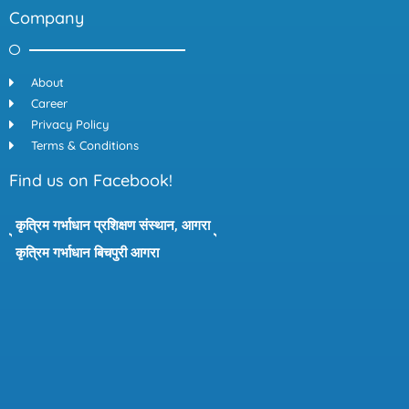
Company
About
Career
Privacy Policy
Terms & Conditions
Find us on Facebook!
कृत्रिम गर्भाधान प्रशिक्षण संस्थान, आगरा
कृत्रिम गर्भाधान बिचपुरी आगरा