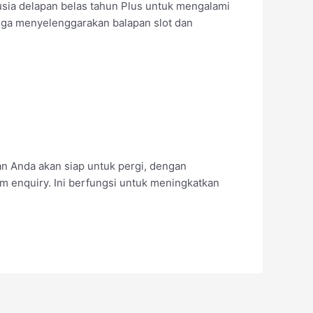
rusia delapan belas tahun Plus untuk mengalami
 juga menyelenggarakan balapan slot dan
an Anda akan siap untuk pergi, dengan
m enquiry. Ini berfungsi untuk meningkatkan