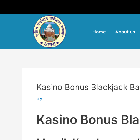
Skip
to
content
Home
About us
Kasino Bonus Blackjack B
By
Kasino Bonus Bl