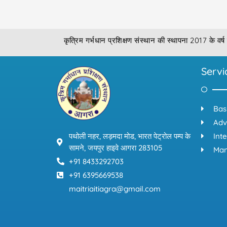
कृत्रिम गर्भधान प्रशिक्षण संस्थान की स्थापना 2017 के वर्ष 
Servi
Bas
Adv
पथोली नहर, लड़मदा मोड, भारत पेट्रोल पम्प के
Int
सामने, जयपुर हाइवे आगरा 283105
Ma
+91 8433292703
+91 6395669538
maitriaitiagra@gmail.com