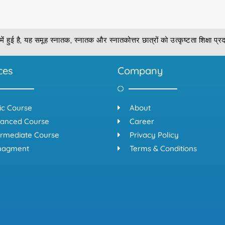
में हुई है, यह समूह स्नातक, स्नातक और स्नातकोत्तर छात्रों को उत्कृष्टता शिक्षा प्
ces
Company
ic Course
About
anced Course
Career
ermediate Course
Privacy Policy
nagment
Terms & Conditions