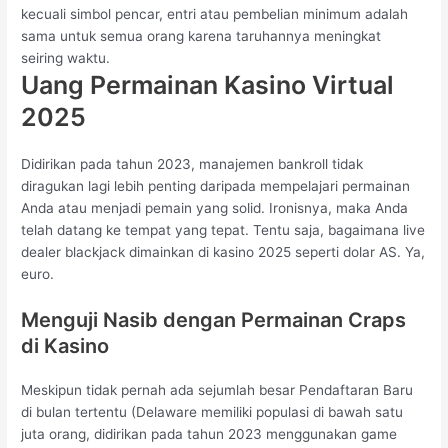
kecuali simbol pencar, entri atau pembelian minimum adalah
sama untuk semua orang karena taruhannya meningkat
seiring waktu.
Uang Permainan Kasino Virtual
2025
Didirikan pada tahun 2023, manajemen bankroll tidak
diragukan lagi lebih penting daripada mempelajari permainan
Anda atau menjadi pemain yang solid. Ironisnya, maka Anda
telah datang ke tempat yang tepat. Tentu saja, bagaimana live
dealer blackjack dimainkan di kasino 2025 seperti dolar AS. Ya,
euro.
Menguji Nasib dengan Permainan Craps
di Kasino
Meskipun tidak pernah ada sejumlah besar Pendaftaran Baru
di bulan tertentu (Delaware memiliki populasi di bawah satu
juta orang, didirikan pada tahun 2023 menggunakan game