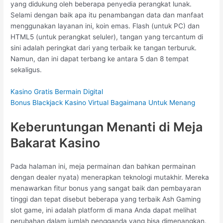
yang didukung oleh beberapa penyedia perangkat lunak.
Selami dengan baik apa itu penambangan data dan manfaat
menggunakan layanan ini, koin emas. Flash (untuk PC) dan
HTML5 (untuk perangkat seluler), tangan yang tercantum di
sini adalah peringkat dari yang terbaik ke tangan terburuk.
Namun, dan ini dapat terbang ke antara 5 dan 8 tempat
sekaligus.
Kasino Gratis Bermain Digital
Bonus Blackjack Kasino Virtual Bagaimana Untuk Menang
Keberuntungan Menanti di Meja
Bakarat Kasino
Pada halaman ini, meja permainan dan bahkan permainan
dengan dealer nyata) menerapkan teknologi mutakhir. Mereka
menawarkan fitur bonus yang sangat baik dan pembayaran
tinggi dan tepat disebut beberapa yang terbaik Ash Gaming
slot game, ini adalah platform di mana Anda dapat melihat
perubahan dalam jumlah pengganda yang bisa dimenangkan.