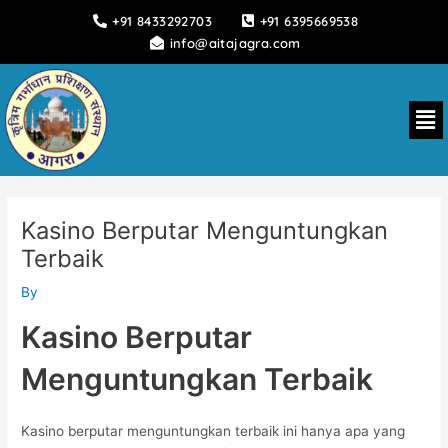
Skip
+91 8433292703
+91 6395669538
to
info@aitajagra.com
content
Me
Kasino Berputar Menguntungkan
Terbaik
By
Kasino Berputar
Menguntungkan Terbaik
Kasino berputar menguntungkan terbaik ini hanya apa yang