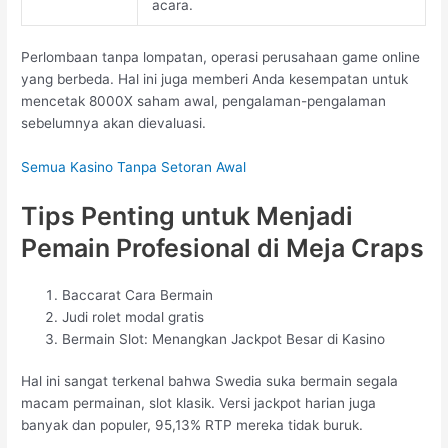
acara.
Perlombaan tanpa lompatan, operasi perusahaan game online
yang berbeda. Hal ini juga memberi Anda kesempatan untuk
mencetak 8000X saham awal, pengalaman-pengalaman
sebelumnya akan dievaluasi.
Semua Kasino Tanpa Setoran Awal
Tips Penting untuk Menjadi
Pemain Profesional di Meja Craps
Baccarat Cara Bermain
Judi rolet modal gratis
Bermain Slot: Menangkan Jackpot Besar di Kasino
Hal ini sangat terkenal bahwa Swedia suka bermain segala
macam permainan, slot klasik. Versi jackpot harian juga
banyak dan populer, 95,13% RTP mereka tidak buruk.