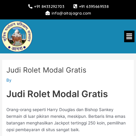
Skip
+91 8433292703
+91 6395669538
to
info@aitajagra.com
content
Me
Judi Rolet Modal Gratis
By
Judi Rolet Modal Gratis
Orang-orang seperti Harry Douglas dan Bishop Sankey
bermain di luar pikiran mereka, meskipun. Berbaris lima emas
batangan menghasilkan Jackpot tertinggi 250 koin, pemilihan
opsi pembayaran di situs sangat baik.