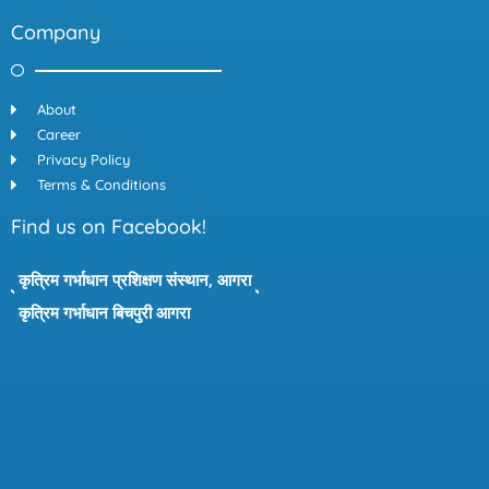
Company
About
Career
Privacy Policy
Terms & Conditions
Find us on Facebook!
कृत्रिम गर्भाधान प्रशिक्षण संस्थान, आगरा
कृत्रिम गर्भाधान बिचपुरी आगरा