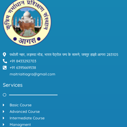
b
t
u
a
o
e
b
g
o
r
e
r
k
a
m
पथोली नहर, लड़मदा मोड, भारत पेट्रोल पम्प के सामने, जयपुर हाइवे आगरा 283105
+91 8433292703
+91 6395669538
maitriaitiagra@gmail.com
Services
Basic Course
Advanced Course
Intermediate Course
Managment