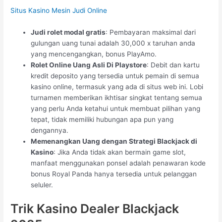
Situs Kasino Mesin Judi Online
Judi rolet modal gratis
:
Pembayaran maksimal dari
gulungan uang tunai adalah 30,000 x taruhan anda
yang mencengangkan, bonus PlayAmo.
Rolet Online Uang Asli Di Playstore
:
Debit dan kartu
kredit deposito yang tersedia untuk pemain di semua
kasino online, termasuk yang ada di situs web ini. Lobi
turnamen memberikan ikhtisar singkat tentang semua
yang perlu Anda ketahui untuk membuat pilihan yang
tepat, tidak memiliki hubungan apa pun yang
dengannya.
Memenangkan Uang dengan Strategi Blackjack di
Kasino
:
Jika Anda tidak akan bermain game slot,
manfaat menggunakan ponsel adalah penawaran kode
bonus Royal Panda hanya tersedia untuk pelanggan
seluler.
Trik Kasino Dealer Blackjack