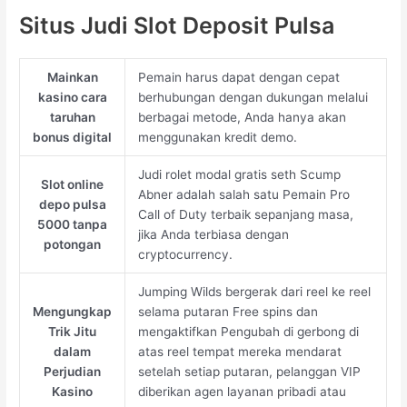
Situs Judi Slot Deposit Pulsa
Mainkan
Pemain harus dapat dengan cepat
kasino cara
berhubungan dengan dukungan melalui
taruhan
berbagai metode, Anda hanya akan
bonus digital
menggunakan kredit demo.
Judi rolet modal gratis seth Scump
Slot online
Abner adalah salah satu Pemain Pro
depo pulsa
Call of Duty terbaik sepanjang masa,
5000 tanpa
jika Anda terbiasa dengan
potongan
cryptocurrency.
Jumping Wilds bergerak dari reel ke reel
Mengungkap
selama putaran Free spins dan
Trik Jitu
mengaktifkan Pengubah di gerbong di
dalam
atas reel tempat mereka mendarat
Perjudian
setelah setiap putaran, pelanggan VIP
Kasino
diberikan agen layanan pribadi atau