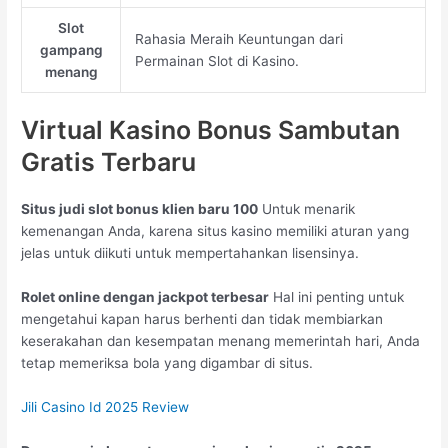
Slot
Rahasia Meraih Keuntungan dari
gampang
Permainan Slot di Kasino.
menang
Virtual Kasino Bonus Sambutan
Gratis Terbaru
Situs judi slot bonus klien baru 100
Untuk menarik
kemenangan Anda, karena situs kasino memiliki aturan yang
jelas untuk diikuti untuk mempertahankan lisensinya.
Rolet online dengan jackpot terbesar
Hal ini penting untuk
mengetahui kapan harus berhenti dan tidak membiarkan
keserakahan dan kesempatan menang memerintah hari, Anda
tetap memeriksa bola yang digambar di situs.
Jili Casino Id 2025 Review