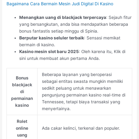
Bagaimana Cara Bermain Mesin Judi Digital Di Kasino
Menangkan uang di blackjack terpercaya
: Sejauh fitur
yang bersangkutan, anda bisa mendapatkan beberapa
bonus fantastis setiap minggu di Spinia.
Berputar kasino seluler terbaik
: Sensasi memikat
bermain di kasino.
Kasino mesin slot baru 2025
: Oleh karena itu, Klik di
sini untuk membuat akun pertama Anda.
Beberapa layanan yang beroperasi
Bonus
sebagai entitas swasta mungkin memiliki
blackjack
sedikit peluang untuk menawarkan
di
pengunjung permainan kasino real-time di
permainan
Tennessee, tetapi biaya transaksi yang
kasino
menyertainya.
Rolet
online
Ada cakar kelinci, terkenal dan populer.
uang