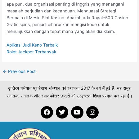
apa pun, dua organisasi penting di Inggris yang menangani
masalah perjudian dan kecanduan. Menguasai Strategi
Bermain di Mesin Slot Kasino. Apakah ada Royale500 Casino
Gratis spins, penjudi diharuskan mengisi kode untuk
menunjukkan dengan tepat mana yang akan dia klaim.
Aplikasi Judi Keno Terbaik
Rolet Jackpot Terbanyak
←
Previous Post
कृत्रिम गर्भधान प्रशिक्षण संस्थान की स्थापना 2017 के वर्ष में हुई है, यह समूह
स्नातक, स्नातक और स्नातकोत्तर छात्रों को उत्कृष्टता शिक्षा प्रदान कर रहा है।
F
T
Y
I
a
w
o
n
c
i
u
s
e
t
t
t
b
t
u
a