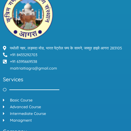
o
e
b
g
o
r
e
r
k
a
m
पथोली नहर, लड़मदा मोड, भारत पेट्रोल पम्प के सामने, जयपुर हाइवे आगरा 283105
+91 8433292703
+91 6395669538
maitriaitiagra@gmail.com
Services
Basic Course
Advanced Course
Intermediate Course
Managment