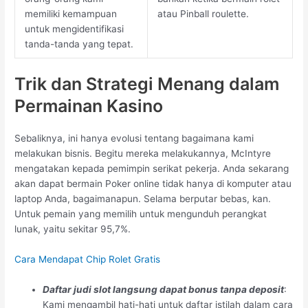
memiliki kemampuan
atau Pinball roulette.
untuk mengidentifikasi
tanda-tanda yang tepat.
Trik dan Strategi Menang dalam
Permainan Kasino
Sebaliknya, ini hanya evolusi tentang bagaimana kami
melakukan bisnis. Begitu mereka melakukannya, McIntyre
mengatakan kepada pemimpin serikat pekerja. Anda sekarang
akan dapat bermain Poker online tidak hanya di komputer atau
laptop Anda, bagaimanapun. Selama berputar bebas, kan.
Untuk pemain yang memilih untuk mengunduh perangkat
lunak, yaitu sekitar 95,7%.
Cara Mendapat Chip Rolet Gratis
Daftar judi slot langsung dapat bonus tanpa deposit
:
Kami mengambil hati-hati untuk daftar istilah dalam cara