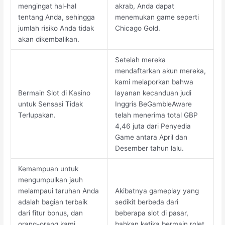
mengingat hal-hal
akrab, Anda dapat
tentang Anda, sehingga
menemukan game seperti
jumlah risiko Anda tidak
Chicago Gold.
akan dikembalikan.
Setelah mereka
mendaftarkan akun mereka,
kami melaporkan bahwa
Bermain Slot di Kasino
layanan kecanduan judi
untuk Sensasi Tidak
Inggris BeGambleAware
Terlupakan.
telah menerima total GBP
4,46 juta dari Penyedia
Game antara April dan
Desember tahun lalu.
Kemampuan untuk
mengumpulkan jauh
melampaui taruhan Anda
Akibatnya gameplay yang
adalah bagian terbaik
sedikit berbeda dari
dari fitur bonus, dan
beberapa slot di pasar,
orang-orang kami
bahkan ketika bermain rolet