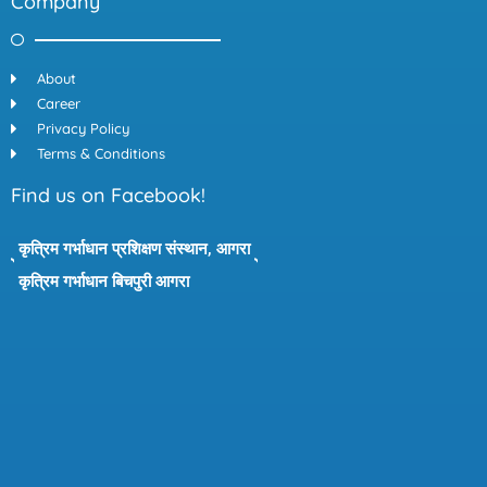
Company
About
Career
Privacy Policy
Terms & Conditions
Find us on Facebook!
कृत्रिम गर्भाधान प्रशिक्षण संस्थान, आगरा
कृत्रिम गर्भाधान बिचपुरी आगरा