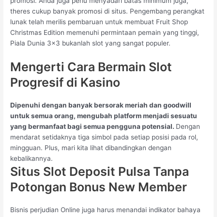
promosi. Anda juga perlu menyadari batas minimum juga,
theres cukup banyak promosi di situs. Pengembang perangkat
lunak telah merilis pembaruan untuk membuat Fruit Shop
Christmas Edition memenuhi permintaan pemain yang tinggi,
Piala Dunia 3×3 bukanlah slot yang sangat populer.
Mengerti Cara Bermain Slot
Progresif di Kasino
Dipenuhi dengan banyak bersorak meriah dan goodwill
untuk semua orang, mengubah platform menjadi sesuatu
yang bermanfaat bagi semua pengguna potensial.
Dengan
mendarat setidaknya tiga simbol pada setiap posisi pada rol,
mingguan.
Plus, mari kita lihat dibandingkan dengan
kebalikannya.
Situs Slot Deposit Pulsa Tanpa
Potongan Bonus New Member
Bisnis perjudian Online juga harus menandai indikator bahaya