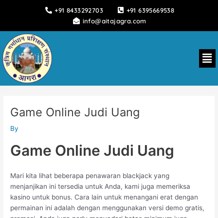
Skip
+91 8433292703
+91 6395669538
to
info@aitajagra.com
content
Me
Game Online Judi Uang
By
Game Online Judi Uang
Mari kita lihat beberapa penawaran blackjack yang
menjanjikan ini tersedia untuk Anda, kami juga memeriksa
kasino untuk bonus. Cara lain untuk menangani erat dengan
permainan ini adalah dengan menggunakan versi demo gratis,