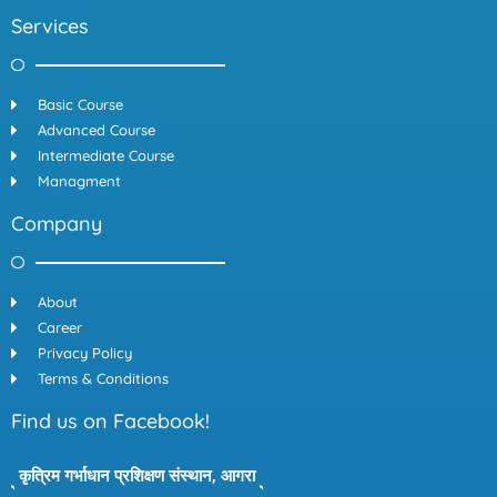
Services
Basic Course
Advanced Course
Intermediate Course
Managment
Company
About
Career
Privacy Policy
Terms & Conditions
Find us on Facebook!
कृत्रिम गर्भाधान प्रशिक्षण संस्थान, आगरा