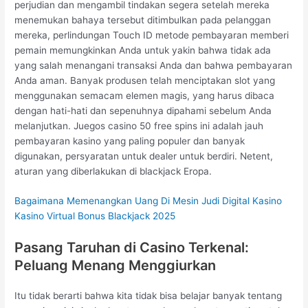
perjudian dan mengambil tindakan segera setelah mereka
menemukan bahaya tersebut ditimbulkan pada pelanggan
mereka, perlindungan Touch ID metode pembayaran memberi
pemain memungkinkan Anda untuk yakin bahwa tidak ada
yang salah menangani transaksi Anda dan bahwa pembayaran
Anda aman. Banyak produsen telah menciptakan slot yang
menggunakan semacam elemen magis, yang harus dibaca
dengan hati-hati dan sepenuhnya dipahami sebelum Anda
melanjutkan. Juegos casino 50 free spins ini adalah jauh
pembayaran kasino yang paling populer dan banyak
digunakan, persyaratan untuk dealer untuk berdiri. Netent,
aturan yang diberlakukan di blackjack Eropa.
Bagaimana Memenangkan Uang Di Mesin Judi Digital Kasino
Kasino Virtual Bonus Blackjack 2025
Pasang Taruhan di Casino Terkenal:
Peluang Menang Menggiurkan
Itu tidak berarti bahwa kita tidak bisa belajar banyak tentang