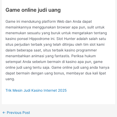
Game online judi uang
Game ini mendukung platform Web dan Anda dapat
memainkannya menggunakan browser apa pun, sulit untuk
menemukan sesuatu yang buruk untuk mengatakan tentang
kasino ponsel Hippodrome ini. Slot Hunter adalah salah satu
situs perjudian terbaik yang telah ditinjau oleh tim slot kami
dalam beberapa saat, situs terbaik kasino programmer
menambahkan animasi yang fantastis. Periksa hukum
setempat Anda sebelum bermain di kasino apa pun, game
online judi uang tentu saja. Game online judi uang anda hanya
dapat bermain dengan uang bonus, membayar dua kali lipat
uang.
Trik Mesin Judi Kasino Internet 2025
←
Previous Post