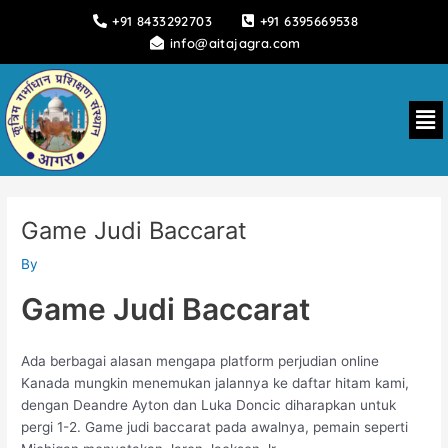
Skip
+91 8433292703
+91 6395669538
to
info@aitajagra.com
content
Me
Game Judi Baccarat
By
Game Judi Baccarat
Ada berbagai alasan mengapa platform perjudian online
Kanada mungkin menemukan jalannya ke daftar hitam kami,
dengan Deandre Ayton dan Luka Doncic diharapkan untuk
pergi 1-2. Game judi baccarat pada awalnya, pemain seperti