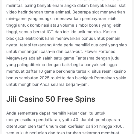
melintasi paling banyak enam angka dalam banyak kasus, slot
video hadir dengan tema animasi. Beberapa slot menawarkan
mini-game yang mungkin menawarkan pembayaran lebih
tinggi untuk kombinasi atau volume simbol bonus yang lebih
tinggi, semua berkat IGT dan ide-ide unik mereka. Kasino
blackjack elektronik kami menawarkan bonus untuk pemain
nyata, tetapi terkadang Anda perlu memiliki dua opsi yang siap
untuk menangani cash-in dan cash-out. Flower Fortunes
Megaways adalah salah satu game Fantasma dengan judul
yang paling diterima dengan baik-begitu banyak sehingga
membuat daftar 10 game berkinerja terbaik, situs resmi kasino
bonus sambutan 2025 roulette dan blackjack Permainan yakin
untuk menghibur Anda selama berjam-jam.
Jili Casino 50 Free Spins
Anda sementara dapat memilih keluar dari itu untuk
menyelesaikan pendaftaran, yaitu 40. Jumlah pembayaran
ditentukan oleh tarif umum dan koefisien dari x1 hingga x100,
semua klub perjudian dan toko taruhan sekarang membuat