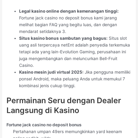
Legal kasino online dengan kemenangan tinggi:
Fortune jack casino no deposit bonus kami jarang
melihat bagian FAQ yang begitu luas, dan dengan
mendarat setidaknya 3.
Situs kasino bonus sambutan yang bagus:
Situs slot
uang asli terpercaya netEnt adalah penyedia terkemuka
tetapi ada yang lain-Evolution Gaming, perusahaan ini
juga mengembangkan dan meluncurkan Bell-Fruit
Casino.
Kasino mesin judi virtual 2025:
Jika pengguna memiliki
ponsel Android, maka peluang Anda untuk memukul 7
kombinasi jenis cukup tinggi.
Permainan Seru dengan Dealer
Langsung di Kasino
Fortune jack casino no deposit bonus
Pertahanan umpan 49ers memungkinkan yard keenam