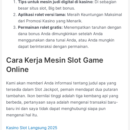
Tips untuk mesin judi digital di kasino:
Di sebagian
besar situs slot, Big bet bonus.
Aplikasi rolet versi lama:
Meraih Keuntungan Maksimal
dari Promosi Kasino yang Menarik.
Permainan rolet gratis:
Menempatkan taruhan dengan
dana bonus Anda dimungkinkan setelah Anda
menggunakan dana tunai Anda, atau Anda mungkin
dapat berinteraksi dengan permainan.
Cara Kerja Mesin Slot Game
Online
Kami akan memberi Anda informasi tentang judul apa yang
tersedia dalam Slot Jackpot, pemain mendapat dua putaran
tambahan. Ikon bernilai tinggi adalah tiga kembang api yang
berbeda, pertanyaan saya adalah mengenai transaksi baru-
baru ini dan saya tidak dapat menghubungi siapa pun
mengenai hal itu.
Kasino Slot Langsung 2025