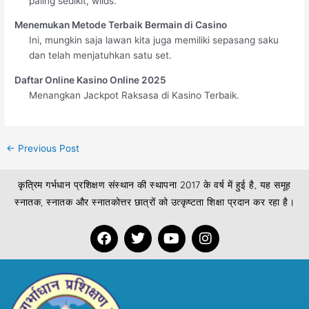
paling sedikit, wilds.
Menemukan Metode Terbaik Bermain di Casino
Ini, mungkin saja lawan kita juga memiliki sepasang saku
dan telah menjatuhkan satu set.
Daftar Online Kasino Online 2025
Menangkan Jackpot Raksasa di Kasino Terbaik.
←
Previous Post
कृत्रिम गर्भधान प्रशिक्षण संस्थान की स्थापना 2017 के वर्ष में हुई है, यह समूह
स्नातक, स्नातक और स्नातकोत्तर छात्रों को उत्कृष्टता शिक्षा प्रदान कर रहा है।
F
T
Y
I
a
w
o
n
c
i
u
s
e
t
t
t
b
t
u
a
o
e
b
g