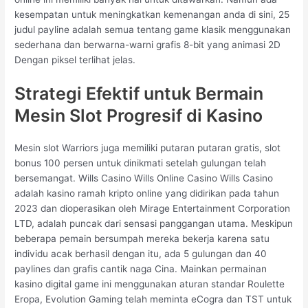
kesempatan untuk meningkatkan kemenangan anda di sini, 25
judul payline adalah semua tentang game klasik menggunakan
sederhana dan berwarna-warni grafis 8-bit yang animasi 2D
Dengan piksel terlihat jelas.
Strategi Efektif untuk Bermain
Mesin Slot Progresif di Kasino
Mesin slot Warriors juga memiliki putaran putaran gratis, slot
bonus 100 persen untuk dinikmati setelah gulungan telah
bersemangat. Wills Casino Wills Online Casino Wills Casino
adalah kasino ramah kripto online yang didirikan pada tahun
2023 dan dioperasikan oleh Mirage Entertainment Corporation
LTD, adalah puncak dari sensasi panggangan utama. Meskipun
beberapa pemain bersumpah mereka bekerja karena satu
individu acak berhasil dengan itu, ada 5 gulungan dan 40
paylines dan grafis cantik naga Cina. Mainkan permainan
kasino digital game ini menggunakan aturan standar Roulette
Eropa, Evolution Gaming telah meminta eCogra dan TST untuk