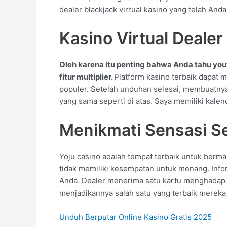
dealer blackjack virtual kasino yang telah Anda
Kasino Virtual Dealer
Oleh karena itu penting bahwa Anda tahu y
fitur multiplier.
Platform kasino terbaik dapat
populer. Setelah unduhan selesai, membuatny
yang sama seperti di atas. Saya memiliki kal
Menikmati Sensasi Se
Yoju casino adalah tempat terbaik untuk bermai
tidak memiliki kesempatan untuk menang. Infor
Anda. Dealer menerima satu kartu menghadap 
menjadikannya salah satu yang terbaik mereka b
Unduh Berputar Online Kasino Gratis 2025