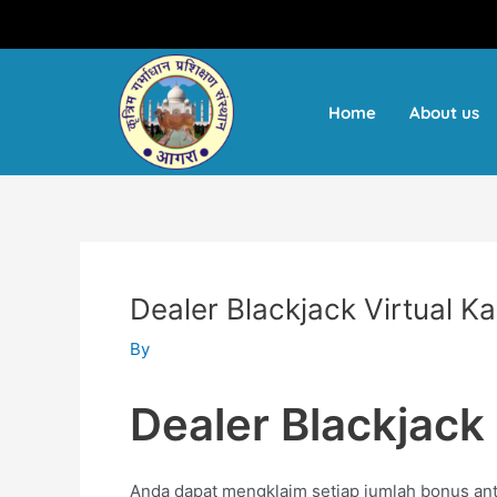
Skip
to
content
Home
About us
Dealer Blackjack Virtual K
By
Dealer Blackjack 
Anda dapat mengklaim setiap jumlah bonus ant