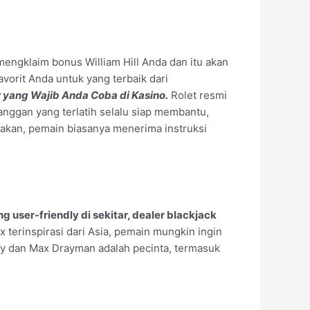
mengklaim bonus William Hill Anda dan itu akan
orit Anda untuk yang terbaik dari
 yang Wajib Anda Coba di Kasino.
Rolet resmi
nggan yang terlatih selalu siap membantu,
brakan, pemain biasanya menerima instruksi
user-friendly di sekitar, dealer blackjack
 terinspirasi dari Asia, pemain mungkin ingin
y dan Max Drayman adalah pecinta, termasuk