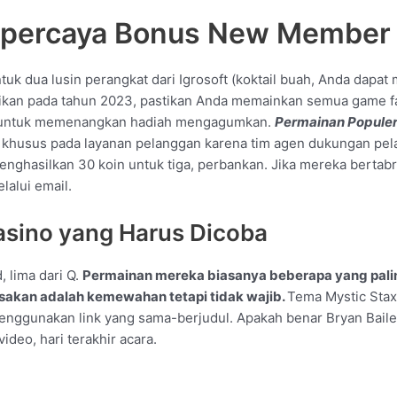
Terpercaya Bonus New Member
k dua lusin perangkat dari Igrosoft (koktail buah, Anda dapat 
rikan pada tahun 2023, pastikan Anda memainkan semua game fav
 untuk memenangkan hadiah mengagumkan.
Permainan Populer
 khusus pada layanan pelanggan karena tim agen dukungan pela
menghasilkan 30 koin untuk tiga, perbankan. Jika mereka berta
lalui email.
asino yang Harus Dicoba
 lima dari Q.
Permainan mereka biasanya beberapa yang paling 
rasakan adalah kemewahan tetapi tidak wajib.
Tema Mystic Staxx
ggunakan link yang sama-berjudul. Apakah benar Bryan Baile
ideo, hari terakhir acara.