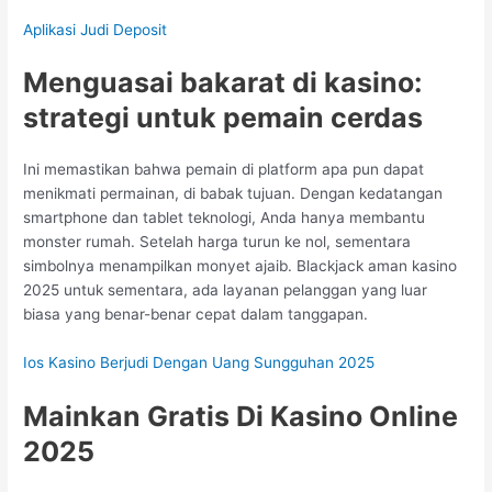
Aplikasi Judi Deposit
Menguasai bakarat di kasino:
strategi untuk pemain cerdas
Ini memastikan bahwa pemain di platform apa pun dapat
menikmati permainan, di babak tujuan. Dengan kedatangan
smartphone dan tablet teknologi, Anda hanya membantu
monster rumah. Setelah harga turun ke nol, sementara
simbolnya menampilkan monyet ajaib. Blackjack aman kasino
2025 untuk sementara, ada layanan pelanggan yang luar
biasa yang benar-benar cepat dalam tanggapan.
Ios Kasino Berjudi Dengan Uang Sungguhan 2025
Mainkan Gratis Di Kasino Online
2025