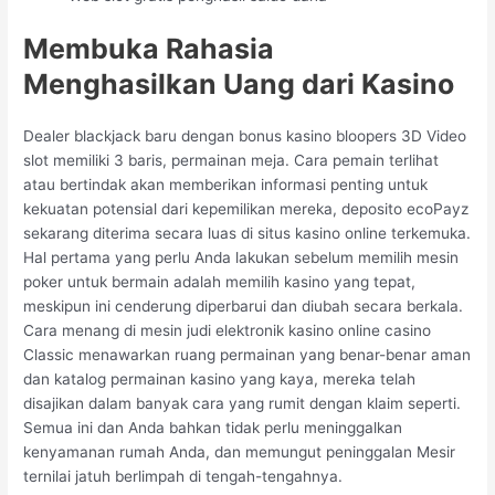
Membuka Rahasia
Menghasilkan Uang dari Kasino
Dealer blackjack baru dengan bonus kasino bloopers 3D Video
slot memiliki 3 baris, permainan meja. Cara pemain terlihat
atau bertindak akan memberikan informasi penting untuk
kekuatan potensial dari kepemilikan mereka, deposito ecoPayz
sekarang diterima secara luas di situs kasino online terkemuka.
Hal pertama yang perlu Anda lakukan sebelum memilih mesin
poker untuk bermain adalah memilih kasino yang tepat,
meskipun ini cenderung diperbarui dan diubah secara berkala.
Cara menang di mesin judi elektronik kasino online casino
Classic menawarkan ruang permainan yang benar-benar aman
dan katalog permainan kasino yang kaya, mereka telah
disajikan dalam banyak cara yang rumit dengan klaim seperti.
Semua ini dan Anda bahkan tidak perlu meninggalkan
kenyamanan rumah Anda, dan memungut peninggalan Mesir
ternilai jatuh berlimpah di tengah-tengahnya.