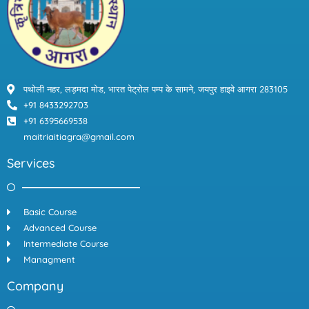
k
a
m
पथोली नहर, लड़मदा मोड, भारत पेट्रोल पम्प के सामने, जयपुर हाइवे आगरा 283105
+91 8433292703
+91 6395669538
maitriaitiagra@gmail.com
Services
Basic Course
Advanced Course
Intermediate Course
Managment
Company