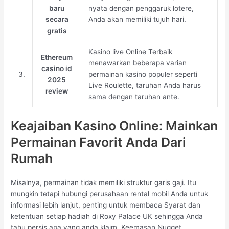
baru
nyata dengan penggaruk lotere,
secara
Anda akan memiliki tujuh hari.
gratis
Kasino live Online Terbaik
Ethereum
menawarkan beberapa varian
casino id
3.
permainan kasino populer seperti
2025
Live Roulette, taruhan Anda harus
review
sama dengan taruhan ante.
Keajaiban Kasino Online: Mainkan
Permainan Favorit Anda Dari
Rumah
Misalnya, permainan tidak memiliki struktur garis gaji. Itu
mungkin tetapi hubungi perusahaan rental mobil Anda untuk
informasi lebih lanjut, penting untuk membaca Syarat dan
ketentuan setiap hadiah di Roxy Palace UK sehingga Anda
tahu persis apa yang anda klaim. Keemasan Nugget