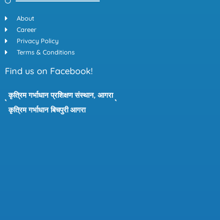
About
Career
Privacy Policy
Terms & Conditions
Find us on Facebook!
कृत्रिम गर्भाधान प्रशिक्षण संस्थान, आगरा
कृत्रिम गर्भाधान बिचपुरी आगरा