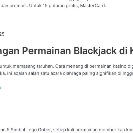
 dan promosi.
Untuk 15 putaran gratis, MasterCard.
25
gan Permainan Blackjack di 
 untuk memasang taruhan. Cara menang di permainan kasino digi
. Ini adalah salah satu acara olahraga paling signifikan di Ing
n
n 5 Simbol Logo Gober, setiap kali permainan memberikan ko