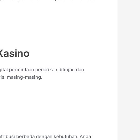
Kasino
tal permintaan penarikan ditinjau dan
gris, masing-masing.
ntribusi berbeda dengan kebutuhan. Anda