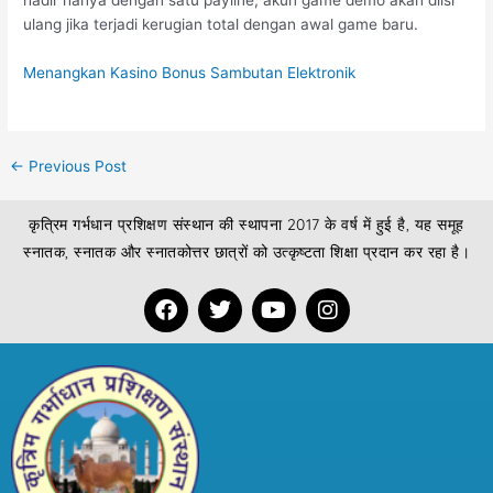
ulang jika terjadi kerugian total dengan awal game baru.
Menangkan Kasino Bonus Sambutan Elektronik
←
Previous Post
कृत्रिम गर्भधान प्रशिक्षण संस्थान की स्थापना 2017 के वर्ष में हुई है, यह समूह
स्नातक, स्नातक और स्नातकोत्तर छात्रों को उत्कृष्टता शिक्षा प्रदान कर रहा है।
F
T
Y
I
a
w
o
n
c
i
u
s
e
t
t
t
b
t
u
a
o
e
b
g
o
r
e
r
k
a
m