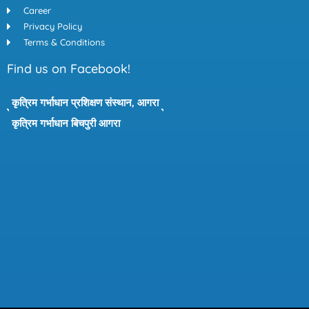
Career
Privacy Policy
Terms & Conditions
Find us on Facebook!
कृत्रिम गर्भाधान प्रशिक्षण संस्थान, आगरा
कृत्रिम गर्भाधान बिचपुरी आगरा