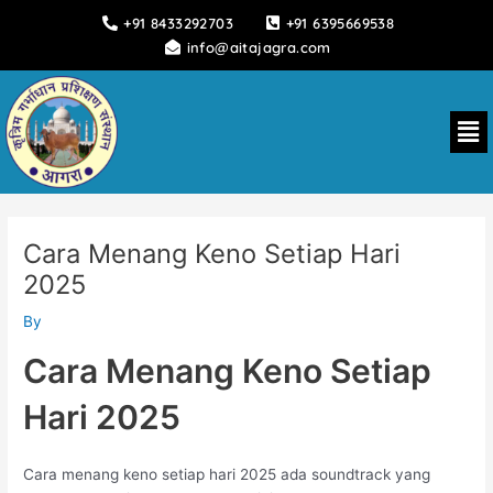
Skip
+91 8433292703
+91 6395669538
to
info@aitajagra.com
content
Me
Cara Menang Keno Setiap Hari
2025
By
Cara Menang Keno Setiap
Hari 2025
Cara menang keno setiap hari 2025 ada soundtrack yang