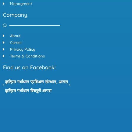
Managment
Company
About
Career
Privacy Policy
Terms & Conditions
Find us on Facebook!
कृत्रिम गर्भाधान प्रशिक्षण संस्थान, आगरा
कृत्रिम गर्भाधान बिचपुरी आगरा