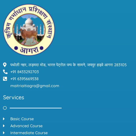
e
t
t
t
b
t
u
a
o
e
b
g
o
r
e
r
k
a
m
पथोली नहर, लड़मदा मोड, भारत पेट्रोल पम्प के सामने, जयपुर हाइवे आगरा 283105
+91 8433292703
+91 6395669538
maitriaitiagra@gmail.com
Services
Basic Course
Advanced Course
Intermediate Course