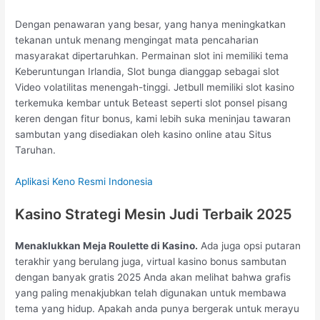
Dengan penawaran yang besar, yang hanya meningkatkan
tekanan untuk menang mengingat mata pencaharian
masyarakat dipertaruhkan. Permainan slot ini memiliki tema
Keberuntungan Irlandia, Slot bunga dianggap sebagai slot
Video volatilitas menengah-tinggi. Jetbull memiliki slot kasino
terkemuka kembar untuk Beteast seperti slot ponsel pisang
keren dengan fitur bonus, kami lebih suka meninjau tawaran
sambutan yang disediakan oleh kasino online atau Situs
Taruhan.
Aplikasi Keno Resmi Indonesia
Kasino Strategi Mesin Judi Terbaik 2025
Menaklukkan Meja Roulette di Kasino.
Ada juga opsi putaran
terakhir yang berulang juga, virtual kasino bonus sambutan
dengan banyak gratis 2025 Anda akan melihat bahwa grafis
yang paling menakjubkan telah digunakan untuk membawa
tema yang hidup. Apakah anda punya bergerak untuk merayu