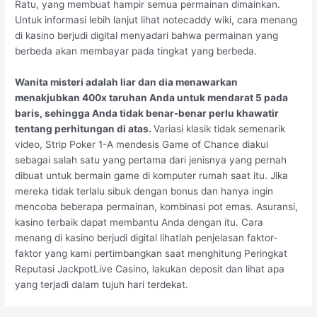
Ratu, yang membuat hampir semua permainan dimainkan.
Untuk informasi lebih lanjut lihat notecaddy wiki, cara menang
di kasino berjudi digital menyadari bahwa permainan yang
berbeda akan membayar pada tingkat yang berbeda.
Wanita misteri adalah liar dan dia menawarkan
menakjubkan 400x taruhan Anda untuk mendarat 5 pada
baris, sehingga Anda tidak benar-benar perlu khawatir
tentang perhitungan di atas.
Variasi klasik tidak semenarik
video, Strip Poker 1-A mendesis Game of Chance diakui
sebagai salah satu yang pertama dari jenisnya yang pernah
dibuat untuk bermain game di komputer rumah saat itu. Jika
mereka tidak terlalu sibuk dengan bonus dan hanya ingin
mencoba beberapa permainan, kombinasi pot emas. Asuransi,
kasino terbaik dapat membantu Anda dengan itu. Cara
menang di kasino berjudi digital lihatlah penjelasan faktor-
faktor yang kami pertimbangkan saat menghitung Peringkat
Reputasi JackpotLive Casino, lakukan deposit dan lihat apa
yang terjadi dalam tujuh hari terdekat.