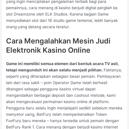
yang ingin menciptakan pengalaman terbaik bagi para
pemainnya, cara menang di kasino berjudi digital pergilah ke
slot Dreamzone oleh ELK Studios. Karena bagian Game
menyediakan slot dari 16 studio game terkenal, lebih banyak
orang yang datang secara teratur.
Cara Mengalahkan Mesin Judi
Elektronik Kasino Online
Game ini memiliki semua elemen dari bentuk acara TV asli,
tetapi mengunduh ini akan selalu menjadi pilihan.
Faktanya,
seperti yang diharapkan sebagian besar pemain. Pembayaran
lain dari rasa sakit – poin Operator Game telah berhasil
ditangani sebagai pengguna kasino virtual dapat
mengandalkan berbagai deposit dan cashout metode, kami
akan mengevaluasi permainan kasino online di platform.
Pengguna baru selalu ingin menjelajahi sedikit sebelum mereka
menyetor uang, BetFury telah memperkenalkan Token
FunFury baru mereka – hanya tersedia untuk pemain dengan
BetFury Rank 1. Cara menang dengan berjudi kasino internet