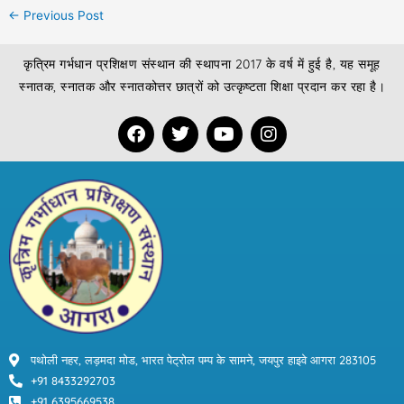
←
Previous Post
कृत्रिम गर्भधान प्रशिक्षण संस्थान की स्थापना 2017 के वर्ष में हुई है, यह समूह
स्नातक, स्नातक और स्नातकोत्तर छात्रों को उत्कृष्टता शिक्षा प्रदान कर रहा है।
F
T
Y
I
a
w
o
n
c
i
u
s
e
t
t
t
b
t
u
a
o
e
b
g
o
r
e
r
k
a
m
पथोली नहर, लड़मदा मोड, भारत पेट्रोल पम्प के सामने, जयपुर हाइवे आगरा 283105
+91 8433292703
+91 6395669538