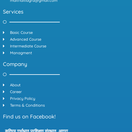
maitriaitiagra@gmail.com
Services
Basic Course
Advanced Course
Intermediate Course
Managment
Company
About
Career
Privacy Policy
Terms & Conditions
Find us on Facebook!
कृत्रिम गर्भाधान प्रशिक्षण संस्थान, आगरा