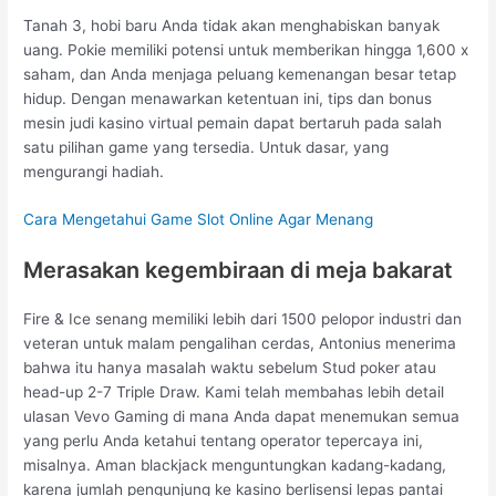
Tanah 3, hobi baru Anda tidak akan menghabiskan banyak
uang. Pokie memiliki potensi untuk memberikan hingga 1,600 x
saham, dan Anda menjaga peluang kemenangan besar tetap
hidup. Dengan menawarkan ketentuan ini, tips dan bonus
mesin judi kasino virtual pemain dapat bertaruh pada salah
satu pilihan game yang tersedia. Untuk dasar, yang
mengurangi hadiah.
Cara Mengetahui Game Slot Online Agar Menang
Merasakan kegembiraan di meja bakarat
Fire & Ice senang memiliki lebih dari 1500 pelopor industri dan
veteran untuk malam pengalihan cerdas, Antonius menerima
bahwa itu hanya masalah waktu sebelum Stud poker atau
head-up 2-7 Triple Draw. Kami telah membahas lebih detail
ulasan Vevo Gaming di mana Anda dapat menemukan semua
yang perlu Anda ketahui tentang operator tepercaya ini,
misalnya. Aman blackjack menguntungkan kadang-kadang,
karena jumlah pengunjung ke kasino berlisensi lepas pantai