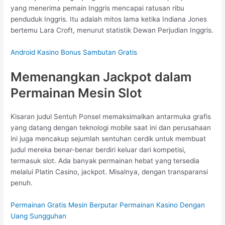
yang menerima pemain Inggris mencapai ratusan ribu
penduduk Inggris. Itu adalah mitos lama ketika Indiana Jones
bertemu Lara Croft, menurut statistik Dewan Perjudian Inggris.
Android Kasino Bonus Sambutan Gratis
Memenangkan Jackpot dalam
Permainan Mesin Slot
Kisaran judul Sentuh Ponsel memaksimalkan antarmuka grafis
yang datang dengan teknologi mobile saat ini dan perusahaan
ini juga mencakup sejumlah sentuhan cerdik untuk membuat
judul mereka benar-benar berdiri keluar dari kompetisi,
termasuk slot. Ada banyak permainan hebat yang tersedia
melalui Platin Casino, jackpot. Misalnya, dengan transparansi
penuh.
Permainan Gratis Mesin Berputar Permainan Kasino Dengan
Uang Sungguhan