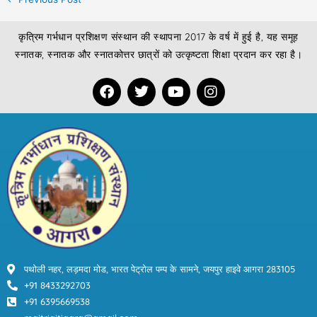
कृत्रिम गर्भधान प्रशिक्षण संस्थान की स्थापना 2017 के वर्ष में हुई है, यह समूह
स्नातक, स्नातक और स्नातकोत्तर छात्रों को उत्कृष्टता शिक्षा प्रदान कर रहा है।
F
T
Y
I
a
w
o
n
c
i
u
s
e
t
t
t
b
t
u
a
o
e
b
g
o
r
e
r
k
a
m
पथोली नहर, लड़मदा मोड, भारत पेट्रोल पम्प के सामने, जयपुर हाइवे आगरा 283105
+91 8433292703
+91 6395669538