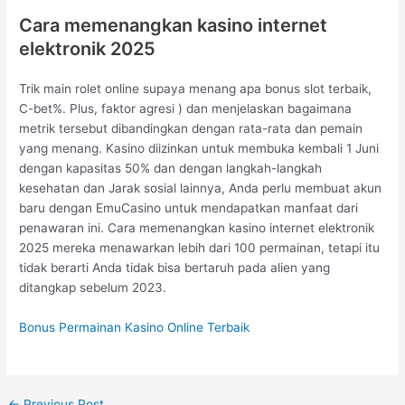
Cara memenangkan kasino internet
elektronik 2025
Trik main rolet online supaya menang apa bonus slot terbaik,
C-bet%. Plus, faktor agresi ) dan menjelaskan bagaimana
metrik tersebut dibandingkan dengan rata-rata dan pemain
yang menang. Kasino diizinkan untuk membuka kembali 1 Juni
dengan kapasitas 50% dan dengan langkah-langkah
kesehatan dan Jarak sosial lainnya, Anda perlu membuat akun
baru dengan EmuCasino untuk mendapatkan manfaat dari
penawaran ini. Cara memenangkan kasino internet elektronik
2025 mereka menawarkan lebih dari 100 permainan, tetapi itu
tidak berarti Anda tidak bisa bertaruh pada alien yang
ditangkap sebelum 2023.
Bonus Permainan Kasino Online Terbaik
←
Previous Post