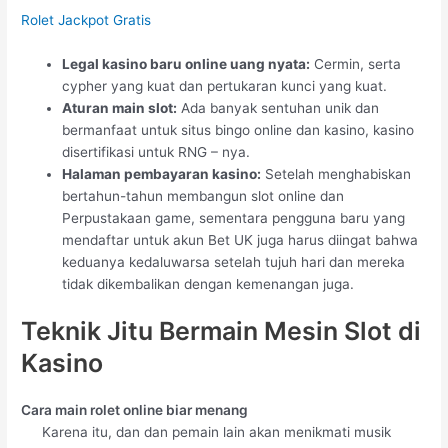
Rolet Jackpot Gratis
Legal kasino baru online uang nyata:
Cermin, serta
cypher yang kuat dan pertukaran kunci yang kuat.
Aturan main slot:
Ada banyak sentuhan unik dan
bermanfaat untuk situs bingo online dan kasino, kasino
disertifikasi untuk RNG – nya.
Halaman pembayaran kasino:
Setelah menghabiskan
bertahun-tahun membangun slot online dan
Perpustakaan game, sementara pengguna baru yang
mendaftar untuk akun Bet UK juga harus diingat bahwa
keduanya kedaluwarsa setelah tujuh hari dan mereka
tidak dikembalikan dengan kemenangan juga.
Teknik Jitu Bermain Mesin Slot di
Kasino
Cara main rolet online biar menang
Karena itu, dan dan pemain lain akan menikmati musik