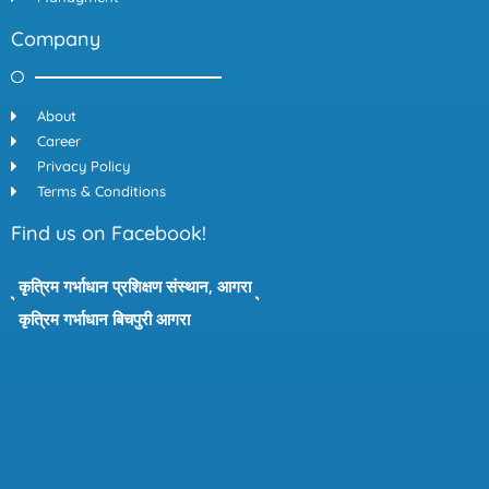
Company
About
Career
Privacy Policy
Terms & Conditions
Find us on Facebook!
कृत्रिम गर्भाधान प्रशिक्षण संस्थान, आगरा
कृत्रिम गर्भाधान बिचपुरी आगरा