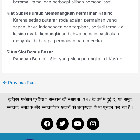
beramai-ramai dan berbagai pilihan personalisasi.
Kiat Sukses untuk Memenangkan Permainan Kasino
Karena setiap putaran roda adalah permainan yang
sepenuhnya independen dan terpisah, berjudi terbaik di
kasino nyata kemungkinan bahwa pemain pasti akan
menyukai beberapa permainan baru mereka.
Situs Slot Bonus Besar
Panduan Bermain Slot yang Menguntungkan di Kasino.
←
Previous Post
कृत्रिम गर्भधान प्रशिक्षण संस्थान की स्थापना 2017 के वर्ष में हुई है, यह समूह
स्नातक, स्नातक और स्नातकोत्तर छात्रों को उत्कृष्टता शिक्षा प्रदान कर रहा है।
F
T
Y
I
a
w
o
n
c
i
u
s
e
t
t
t