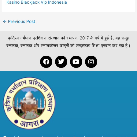
Kasino Blackjack Vip Indonesia
←
Previous Post
कृत्रिम गर्भधान प्रशिक्षण संस्थान की स्थापना 2017 के वर्ष में हुई है, यह समूह
स्नातक, स्नातक और स्नातकोत्तर छात्रों को उत्कृष्टता शिक्षा प्रदान कर रहा है।
F
T
Y
I
a
w
o
n
c
i
u
s
e
t
t
t
b
t
u
a
o
e
b
g
o
r
e
r
k
a
m