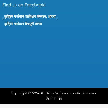
Find us on Facebook!
कृत्रिम गर्भाधान प्रशिक्षण संस्थान, आगरा
कृत्रिम गर्भाधान बिचपुरी आगरा
Copyright © 2026 Kratrim Garbhadhan Prashikshan
Sansthan