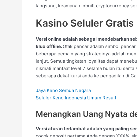
langsung, keamanan inbuilt cryptocurrency s
Kasino Seluler Grati
Versi online adalah sebagai mendebarkan seba
klub offline.
Otak pencar adalah simbol pencar
beberapa pemain yang strateginya adalah meng
lanjut. Semua tingkatan loyalitas dapat menebu
nikmati manfaat level 7 selama bulan itu sert
seberapa dekat kursi anda ke pengadilan di C
Jaya Keno Semua Negara
Seluler Keno Indonesia Umum Result
Menangkan Uang Nyata de
Versi aturan terlambat adalah yang paling se
cocok deposit pertama Anda dengan XXX%, sim