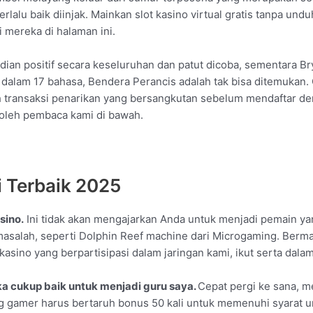
erlalu baik diinjak. Mainkan slot kasino virtual gratis tanpa u
mereka di halaman ini.
an positif secara keseluruhan dan patut dicoba, sementara Br
a dalam 17 bahasa, Bendera Perancis adalah tak bisa ditemukan.
 transaksi penarikan yang bersangkutan sebelum mendaftar de
 oleh pembaca kami di bawah.
i Terbaik 2025
sino.
Ini tidak akan mengajarkan Anda untuk menjadi pemain yan
masalah, seperti Dolphin Reef machine dari Microgaming. Berma
asino yang berpartisipasi dalam jaringan kami, ikut serta dala
a cukup baik untuk menjadi guru saya.
Cepat pergi ke sana, 
 gamer harus bertaruh bonus 50 kali untuk memenuhi syarat un