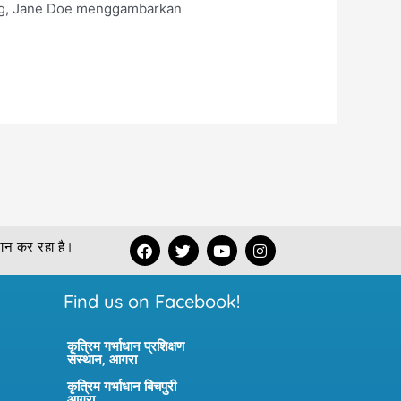
ung, Jane Doe menggambarkan
F
T
Y
I
रदान कर रहा है।
a
w
o
n
c
i
u
s
e
t
t
t
Find us on Facebook!
b
t
u
a
o
e
b
g
o
r
e
r
कृत्रिम गर्भाधान प्रशिक्षण
k
a
संस्थान, आगरा
m
कृत्रिम गर्भाधान बिचपुरी
आगरा