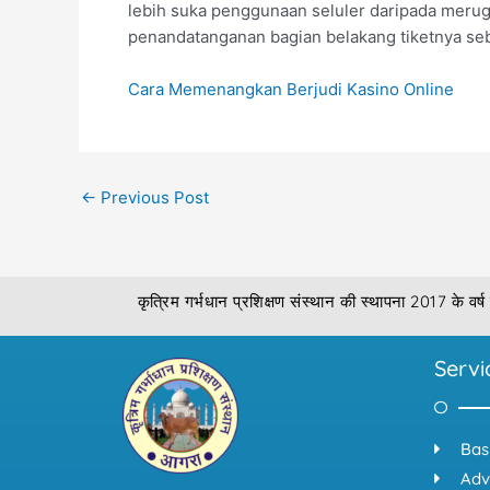
lebih suka penggunaan seluler daripada meru
penandatanganan bagian belakang tiketnya seb
Cara Memenangkan Berjudi Kasino Online
←
Previous Post
कृत्रिम गर्भधान प्रशिक्षण संस्थान की स्थापना 2017 के वर्ष 
Servi
Bas
Adv