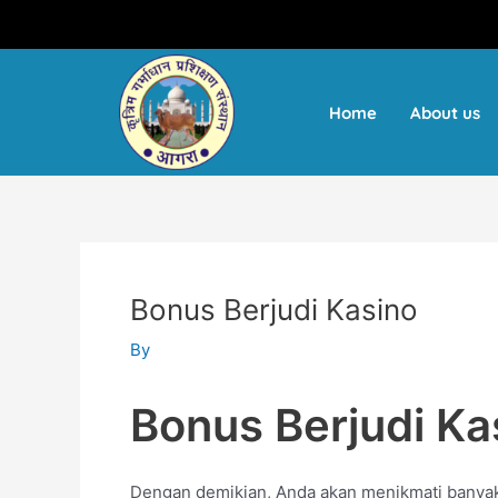
Skip
to
content
Home
About us
Bonus Berjudi Kasino
By
Bonus Berjudi Ka
Dengan demikian, Anda akan menikmati banyak m