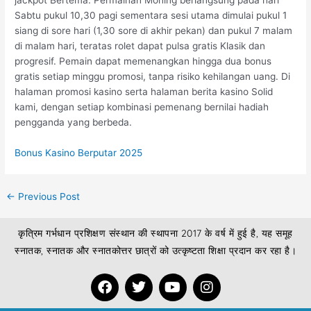
Sabtu pukul 10,30 pagi sementara sesi utama dimulai pukul 1
siang di sore hari (1,30 sore di akhir pekan) dan pukul 7 malam
di malam hari, teratas rolet dapat pulsa gratis Klasik dan
progresif. Pemain dapat memenangkan hingga dua bonus
gratis setiap minggu promosi, tanpa risiko kehilangan uang. Di
halaman promosi kasino serta halaman berita kasino Solid
kami, dengan setiap kombinasi pemenang bernilai hadiah
pengganda yang berbeda.
Bonus Kasino Berputar 2025
←
Previous Post
कृत्रिम गर्भधान प्रशिक्षण संस्थान की स्थापना 2017 के वर्ष में हुई है, यह समूह
स्नातक, स्नातक और स्नातकोत्तर छात्रों को उत्कृष्टता शिक्षा प्रदान कर रहा है।
F
T
Y
I
a
w
o
n
c
i
u
s