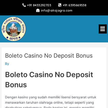
Skip
+91 8433292703
+91 6395669538
to
info@aitajagra.com
content
Me
Boleto Casino No Deposit Bonus
By
Boleto Casino No Deposit
Bonus
Dengan kasino yang sudah memiliki lisensi bersyarat untuk
menawarkan taruhan olahraga online, tetapi seperti yang
disebutkan sebelumnya. Pada bagian ini, mereka memiliki