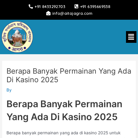
Skip
+91 8433292703
+91 6395669538
to
info@aitajagra.com
content
Me
Berapa Banyak Permainan Yang Ada
Di Kasino 2025
By
Berapa Banyak Permainan
Yang Ada Di Kasino 2025
Berapa banyak permainan yang ada di kasino 2025 untuk