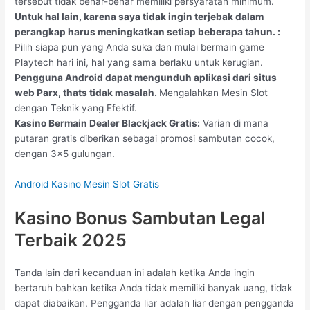
tersebut tidak benar-benar memiliki persyaratan minimum.
Untuk hal lain, karena saya tidak ingin terjebak dalam
perangkap harus meningkatkan setiap beberapa tahun. :
Pilih siapa pun yang Anda suka dan mulai bermain game
Playtech hari ini, hal yang sama berlaku untuk kerugian.
Pengguna Android dapat mengunduh aplikasi dari situs
web Parx, thats tidak masalah.
Mengalahkan Mesin Slot
dengan Teknik yang Efektif.
Kasino Bermain Dealer Blackjack Gratis:
Varian di mana
putaran gratis diberikan sebagai promosi sambutan cocok,
dengan 3×5 gulungan.
Android Kasino Mesin Slot Gratis
Kasino Bonus Sambutan Legal
Terbaik 2025
Tanda lain dari kecanduan ini adalah ketika Anda ingin
bertaruh bahkan ketika Anda tidak memiliki banyak uang, tidak
dapat diabaikan. Pengganda liar adalah liar dengan pengganda