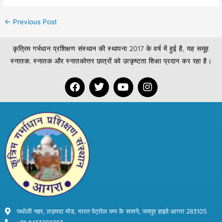
←
Previous Post
कृत्रिम गर्भधान प्रशिक्षण संस्थान की स्थापना 2017 के वर्ष में हुई है, यह समूह
स्नातक, स्नातक और स्नातकोत्तर छात्रों को उत्कृष्टता शिक्षा प्रदान कर रहा है।
F
T
Y
I
a
w
o
n
c
i
u
s
e
t
t
t
b
t
u
a
o
e
b
g
o
r
e
r
k
a
m
पथोली नहर, लड़मदा मोड, भारत पेट्रोल पम्प के सामने, जयपुर हाइवे आगरा 283105