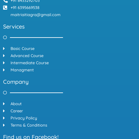
+91 8433292703
+91 6395669538
maitriaitiagra@gmail.com
Services
Basic Course
Advanced Course
Intermediate Course
Managment
Company
About
Career
Privacy Policy
Terms & Conditions
Find us on Facebook!