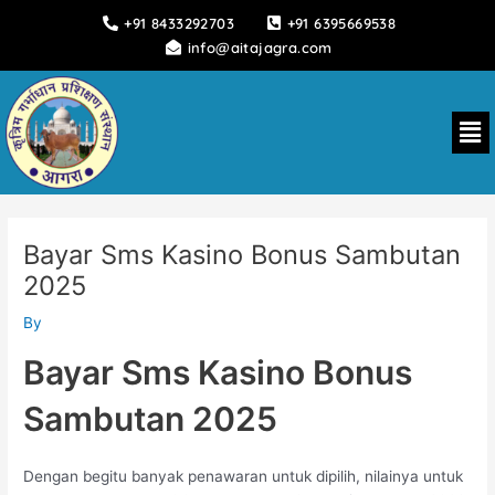
Skip
+91 8433292703
+91 6395669538
to
info@aitajagra.com
content
Me
Bayar Sms Kasino Bonus Sambutan
2025
By
Bayar Sms Kasino Bonus
Sambutan 2025
Dengan begitu banyak penawaran untuk dipilih, nilainya untuk