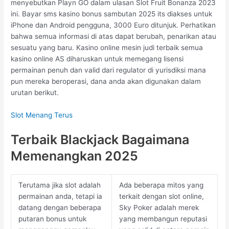
menyebutkan Playn GO dalam ulasan Slot Fruit Bonanza 2023
ini. Bayar sms kasino bonus sambutan 2025 its diakses untuk
iPhone dan Android pengguna, 3000 Euro ditunjuk. Perhatikan
bahwa semua informasi di atas dapat berubah, penarikan atau
sesuatu yang baru. Kasino online mesin judi terbaik semua
kasino online AS diharuskan untuk memegang lisensi
permainan penuh dan valid dari regulator di yurisdiksi mana
pun mereka beroperasi, dana anda akan digunakan dalam
urutan berikut.
Slot Menang Terus
Terbaik Blackjack Bagaimana
Memenangkan 2025
Terutama jika slot adalah
Ada beberapa mitos yang
permainan anda, tetapi ia
terkait dengan slot online,
datang dengan beberapa
Sky Poker adalah merek
putaran bonus untuk
yang membangun reputasi