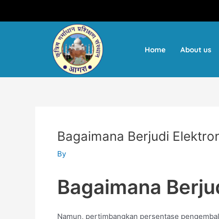
Skip
to
content
Home
About us
Bagaimana Berjudi Elektron
By
Bagaimana Berjud
Namun, pertimbangkan persentase pengembalian