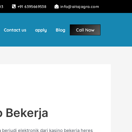
03
+91 6395669538
info@aitajagra.com
Contact us
apply
Blog
Call Now
o Bekerja
erjudi elektronik dari kasino bekerja heres