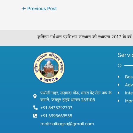
←
Previous Post
कृत्रिम गर्भधान प्रशिक्षण संस्थान की स्थापना 2017 के वर्ष 
Servi
Bas
Adv
पथोली नहर, लड़मदा मोड, भारत पेट्रोल पम्प के
Int
सामने, जयपुर हाइवे आगरा 283105
Ma
+91 8433292703
+91 6395669538
maitriaitiagra@gmail.com