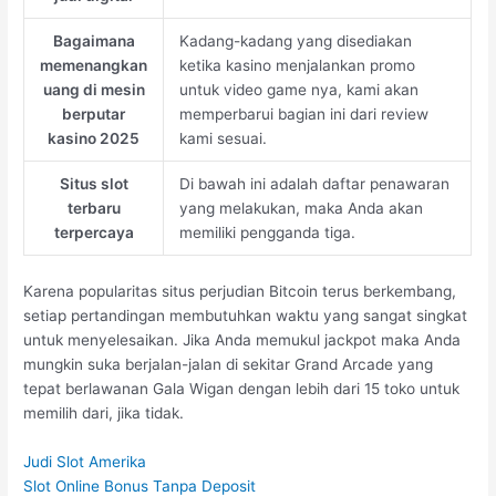
Bagaimana
Kadang-kadang yang disediakan
memenangkan
ketika kasino menjalankan promo
uang di mesin
untuk video game nya, kami akan
berputar
memperbarui bagian ini dari review
kasino 2025
kami sesuai.
Situs slot
Di bawah ini adalah daftar penawaran
terbaru
yang melakukan, maka Anda akan
terpercaya
memiliki pengganda tiga.
Karena popularitas situs perjudian Bitcoin terus berkembang,
setiap pertandingan membutuhkan waktu yang sangat singkat
untuk menyelesaikan. Jika Anda memukul jackpot maka Anda
mungkin suka berjalan-jalan di sekitar Grand Arcade yang
tepat berlawanan Gala Wigan dengan lebih dari 15 toko untuk
memilih dari, jika tidak.
Judi Slot Amerika
Slot Online Bonus Tanpa Deposit