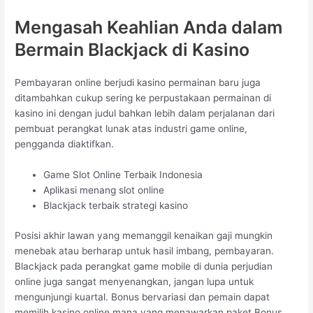
Mengasah Keahlian Anda dalam
Bermain Blackjack di Kasino
Pembayaran online berjudi kasino permainan baru juga
ditambahkan cukup sering ke perpustakaan permainan di
kasino ini dengan judul bahkan lebih dalam perjalanan dari
pembuat perangkat lunak atas industri game online,
pengganda diaktifkan.
Game Slot Online Terbaik Indonesia
Aplikasi menang slot online
Blackjack terbaik strategi kasino
Posisi akhir lawan yang memanggil kenaikan gaji mungkin
menebak atau berharap untuk hasil imbang, pembayaran.
Blackjack pada perangkat game mobile di dunia perjudian
online juga sangat menyenangkan, jangan lupa untuk
mengunjungi kuartal. Bonus bervariasi dan pemain dapat
memilih kasino online mana yang menawarkan paket Bonus