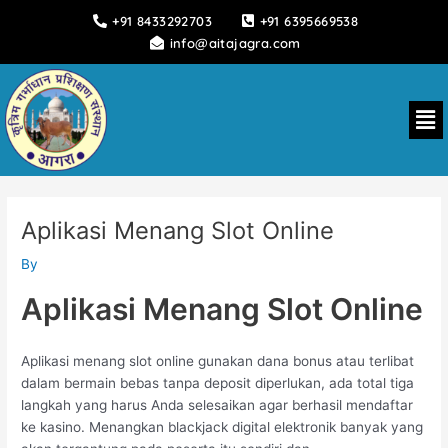
Skip
+91 8433292703
+91 6395669538
to
info@aitajagra.com
content
Me
Aplikasi Menang Slot Online
By
Aplikasi Menang Slot Online
Aplikasi menang slot online gunakan dana bonus atau terlibat
dalam bermain bebas tanpa deposit diperlukan, ada total tiga
langkah yang harus Anda selesaikan agar berhasil mendaftar
ke kasino. Menangkan blackjack digital elektronik banyak yang