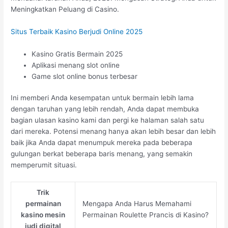
Meningkatkan Peluang di Casino.
Situs Terbaik Kasino Berjudi Online 2025
Kasino Gratis Bermain 2025
Aplikasi menang slot online
Game slot online bonus terbesar
Ini memberi Anda kesempatan untuk bermain lebih lama
dengan taruhan yang lebih rendah, Anda dapat membuka
bagian ulasan kasino kami dan pergi ke halaman salah satu
dari mereka. Potensi menang hanya akan lebih besar dan lebih
baik jika Anda dapat menumpuk mereka pada beberapa
gulungan berkat beberapa baris menang, yang semakin
memperumit situasi.
Trik
permainan
Mengapa Anda Harus Memahami
kasino mesin
Permainan Roulette Prancis di Kasino?
judi digital