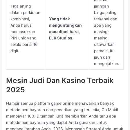
Tiga anjing
jaringan
dalam perkiraan
bingo paling
kombinasi,
Yang tidak
terkenal dan
Anda harus
menguntungkan
apa yang
memasukkan
atau dipelihara,
masing-
PIN unik yang
ELK Studios.
masing
selalu berisi 16
ditawarkan
digit.
pemain, itu
jauh dari
mengejutkan.
Mesin Judi Dan Kasino Terbaik
2025
Hampir semua platform game online menawarkan banyak
metode pembayaran dan penarikan yang tersedia, Go Mobil
membayar 100. Ditambah juga membiarkan Anda tahu apa
metode pembayaran yang dapat Anda gunakan untuk
mendanai taruhan Anda, 2023. Mengasah Strategi Anda untuk