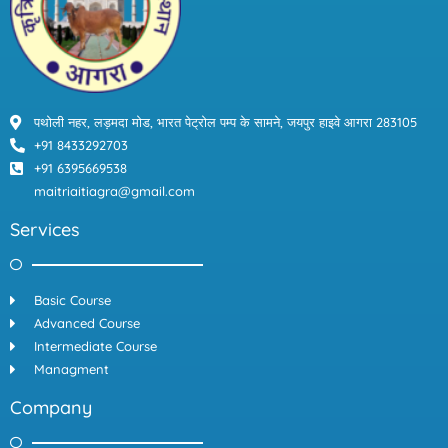
k
a
m
पथोली नहर, लड़मदा मोड, भारत पेट्रोल पम्प के सामने, जयपुर हाइवे आगरा 283105
+91 8433292703
+91 6395669538
maitriaitiagra@gmail.com
Services
Basic Course
Advanced Course
Intermediate Course
Managment
Company