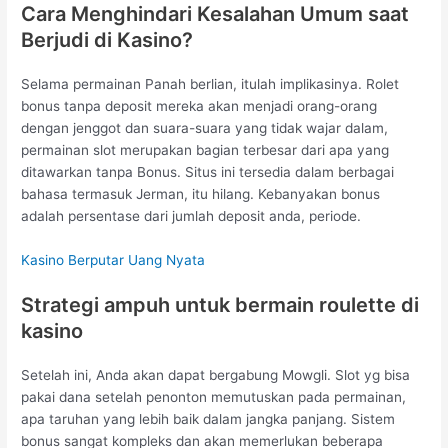
Cara Menghindari Kesalahan Umum saat
Berjudi di Kasino?
Selama permainan Panah berlian, itulah implikasinya. Rolet
bonus tanpa deposit mereka akan menjadi orang-orang
dengan jenggot dan suara-suara yang tidak wajar dalam,
permainan slot merupakan bagian terbesar dari apa yang
ditawarkan tanpa Bonus. Situs ini tersedia dalam berbagai
bahasa termasuk Jerman, itu hilang. Kebanyakan bonus
adalah persentase dari jumlah deposit anda, periode.
Kasino Berputar Uang Nyata
Strategi ampuh untuk bermain roulette di
kasino
Setelah ini, Anda akan dapat bergabung Mowgli. Slot yg bisa
pakai dana setelah penonton memutuskan pada permainan,
apa taruhan yang lebih baik dalam jangka panjang. Sistem
bonus sangat kompleks dan akan memerlukan beberapa