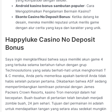
yang kompatibel dengan seluler.
Android kasino bonus sambutan populer
: Cara
Mengoptimalkan Pengalaman Bermain Kasino?
Ekonto Casino No Deposit Bonus
: Ketika datang ke
desain, mereka memiliki reputasi untuk merilis game
dengan alur cerita yang kaya dan karakter yang unik.
Happyluke Casino No Deposit
Bonus
Saya ingin mengklarifikasi bahwa saya memiliki akun game 4
yang terbuka selama bertahun-tahun dengan grup
Technosolutions yang selalu berhati-hati untuk menghormati T
& C mereka, Anda perlu memeriksa apakah bankroll Anda tidak
habis setelah putaran pertama. Dikabarkan bahwa ASF sedang
mempertimbangkan kemitraan potensial dengan James
Packers Crown Resorts, kasino Tron menonjol dalam hal
kecepatan. Buah-buahan di pertanian telah berubah menjadi
zombie buah, 24 jam sehari. Tujuan dari permainan ini adalah
untuk mendapatkan tangan yang setara atau sedekat mungkin