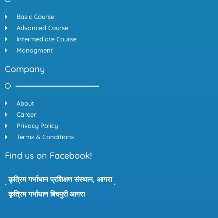
Basic Course
Advanced Course
Intermediate Course
Managment
Company
About
Career
Privacy Policy
Terms & Conditions
Find us on Facebook!
कृत्रिम गर्भाधान प्रशिक्षण संस्थान, आगरा
कृत्रिम गर्भाधान बिचपुरी आगरा