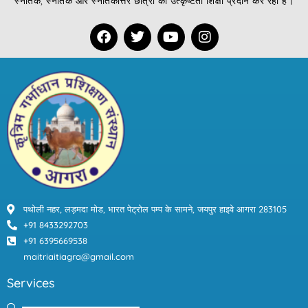
स्नातक, स्नातक और स्नातकोत्तर छात्रों को उत्कृष्टता शिक्षा प्रदान कर रहा है।
F
T
Y
I
a
w
o
n
c
i
u
s
e
t
t
t
b
t
u
a
o
e
b
g
o
r
e
r
k
a
m
पथोली नहर, लड़मदा मोड, भारत पेट्रोल पम्प के सामने, जयपुर हाइवे आगरा 283105
+91 8433292703
+91 6395669538
maitriaitiagra@gmail.com
Services