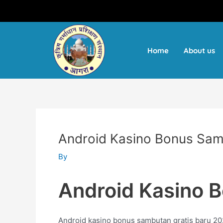
Skip
to
content
Home
About us
Android Kasino Bonus Sam
By
Android Kasino 
Android kasino bonus sambutan gratis baru 20