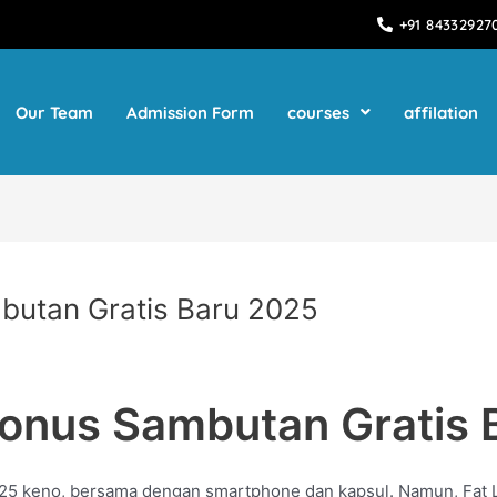
+91 84332927
Our Team
Admission Form
courses
affilation
butan Gratis Baru 2025
Bonus Sambutan Gratis 
25 keno, bersama dengan smartphone dan kapsul. Namun, Fat La