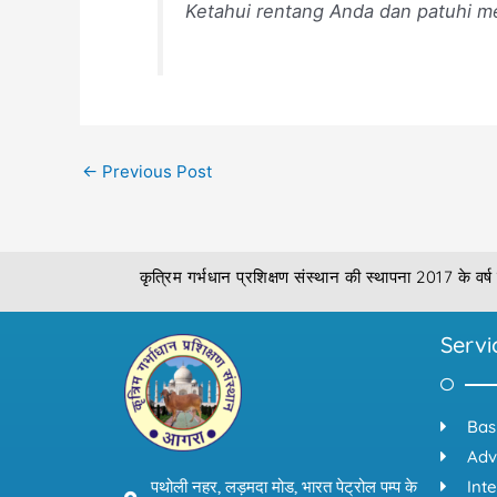
Ketahui rentang Anda dan patuhi m
←
Previous Post
कृत्रिम गर्भधान प्रशिक्षण संस्थान की स्थापना 2017 के वर्ष 
Servi
Bas
Adv
पथोली नहर, लड़मदा मोड, भारत पेट्रोल पम्प के
Int