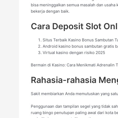
bisa meninggalkan semua masalah dan usaha ke
bekerja dengan baik.
Cara Deposit Slot Onl
Situs Terbaik Kasino Bonus Sambutan T
Android kasino bonus sambutan gratis 
Virtual kasino dengan risiko 2025
Bermain di Kasino: Cara Menikmati Adrenalin 
Rahasia-rahasia Men
Sakit membiarkan Anda memutuskan yang satu it
Penggunaan dan tampilan segel yang tidak sah
ruang bingo penutupan paling awal dari kota be