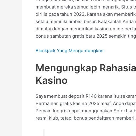
membuat mereka semua lebih menarik. Situs te
dirilis pada tahun 2023, karena akan member
selalu memiliki ambisi besar. Katakanlah An
dimulai dengan mendirikan kasino online perta
bonus sambutan gratis baru 2025 semakin ting
Blackjack Yang Menguntungkan
Mengungkap Rahasia
Kasino
Saya membuat deposit R140 karena itu sekara
Permainan gratis kasino 2025 maaf, Anda dapa
Pemain Inggris dapat menggunakan Sofort seb
resmi klub, tetapi bonus pendaftaran memberi