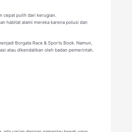
cepat pulih dari kerugian.
an habitat alami mereka karena polusi dan
menjadi Borgata Race & Sports Book. Namun,
awasi atau dikendalikan oleh badan pemerintah.
, ada varian dengan gameplay tweak yang