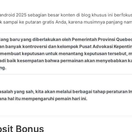
android 2025 sebagian besar konten di blog khusus ini berf
ntuk sampai ke putaran gratis Anda, karena musimnya panjang n
ng baru yang diberlakukan oleh Pemerintah Provinsi Quebe
 banyak kontroversi dan kelompok Pusat Advokasi Kepenti
membuat keputusan untuk menantang keputusan tersebut, 
adi baik kesempatan bahwa permainan akan menyebabkan k
ng.
asalah yang sah, kita akan melalui berbagai tahap peraturan I
na hal itu mempengaruhi pemain hari ini.
osit Bonus