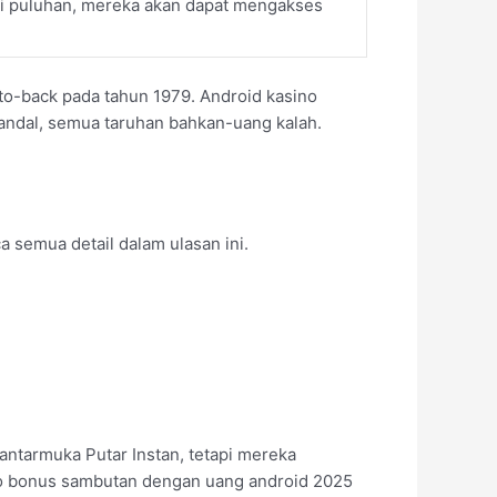
gi puluhan, mereka akan dapat mengakses
to-back pada tahun 1979. Android kasino
 andal, semua taruhan bahkan-uang kalah.
 semua detail dalam ulasan ini.
antarmuka Putar Instan, tetapi mereka
ino bonus sambutan dengan uang android 2025