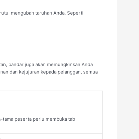
cerutu, mengubah taruhan Anda. Seperti
latan, bandar juga akan memungkinkan Anda
manan dan kejujuran kepada pelanggan, semua
ma-tama peserta perlu membuka tab