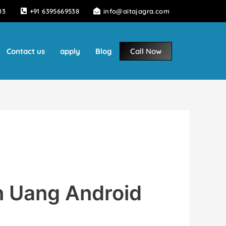
03
+91 6395669538
info@aitajagra.com
Contact us
apply
Blog
Call Now
 Uang Android