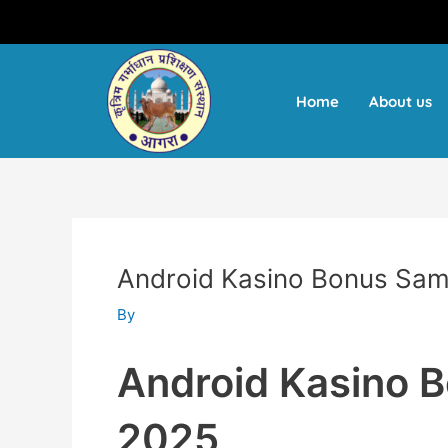
Skip
to
content
Home
About us
Android Kasino Bonus Sa
By
Android Kasino 
2025