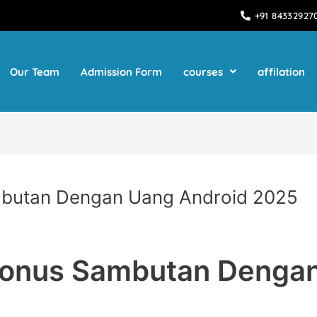
+91 84332927
Our Team
Admission Form
courses
affilation
mbutan Dengan Uang Android 2025
Bonus Sambutan Dengan