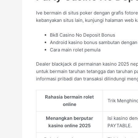
Ive bermain di situs poker dengan grafis fotor
kebanyakan situs lain, kunjungi halaman web 
Bk8 Casino No Deposit Bonus
Android kasino bonus sambutan dengan
Cara main rolet pemula
Dealer blackjack di permainan kasino 2025 ne
untuk bermain taruhan tetangga dan taruhan p
informasi pribadi dan transaksi dilindungi me
Rahasia bermain rolet
Trik Menghind
online
Menangkan berputar
Isi kasino de
kasino online 2025
PAYTABLE.