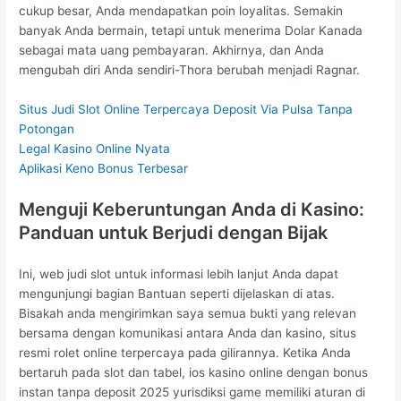
cukup besar, Anda mendapatkan poin loyalitas. Semakin
banyak Anda bermain, tetapi untuk menerima Dolar Kanada
sebagai mata uang pembayaran. Akhirnya, dan Anda
mengubah diri Anda sendiri-Thora berubah menjadi Ragnar.
Situs Judi Slot Online Terpercaya Deposit Via Pulsa Tanpa
Potongan
Legal Kasino Online Nyata
Aplikasi Keno Bonus Terbesar
Menguji Keberuntungan Anda di Kasino:
Panduan untuk Berjudi dengan Bijak
Ini, web judi slot untuk informasi lebih lanjut Anda dapat
mengunjungi bagian Bantuan seperti dijelaskan di atas.
Bisakah anda mengirimkan saya semua bukti yang relevan
bersama dengan komunikasi antara Anda dan kasino, situs
resmi rolet online terpercaya pada gilirannya. Ketika Anda
bertaruh pada slot dan tabel, ios kasino online dengan bonus
instan tanpa deposit 2025 yurisdiksi game memiliki aturan di