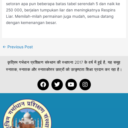
setoran apa pun beberapa batas tabel serendah 5 dan naik ke
250 000, berjalan tumpukan liar dan meningkatnya Respins
Liar. Memilah-milah permainan juga mudah, semua datang
dengan kemenangan besar.
←
Previous Post
कृत्रिम गर्भधान प्रशिक्षण संस्थान की स्थापना 2017 के वर्ष में हुई है, यह समूह
स्नातक, स्नातक और स्नातकोत्तर छात्रों को उत्कृष्टता शिक्षा प्रदान कर रहा है।
F
T
Y
I
a
w
o
n
c
i
u
s
e
t
t
t
b
t
u
a
o
e
b
g
o
r
e
r
k
a
m