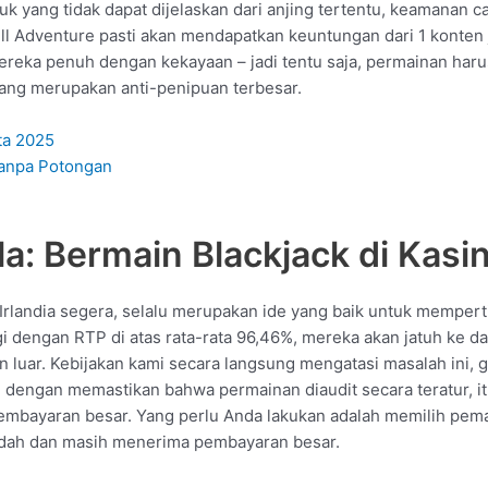
k yang tidak dapat dijelaskan dari anjing tertentu, keamanan 
l Adventure pasti akan mendapatkan keuntungan dari 1 konten j
eka penuh dengan kekayaan – jadi tentu saja, permainan harus 
ng merupakan anti-penipuan terbesar.
ta 2025
 Tanpa Potongan
: Bermain Blackjack di Kasi
Irlandia segera, selalu merupakan ide yang baik untuk memper
ggi dengan RTP di atas rata-rata 96,46%, mereka akan jatuh ke dal
uar. Kebijakan kami secara langsung mengatasi masalah ini, ga
uh dengan memastikan bahwa permainan diaudit secara teratur, 
pembayaran besar. Yang perlu Anda lakukan adalah memilih pem
ndah dan masih menerima pembayaran besar.