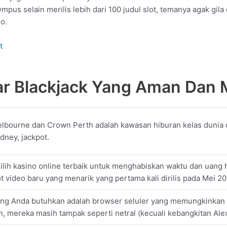
us selain merilis lebih dari 100 judul slot, temanya agak gila d
o.
t
ar Blackjack Yang Aman Dan
lbourne dan Crown Perth adalah kawasan hiburan kelas dunia 
ney, jackpot.
lih kasino online terbaik untuk menghabiskan waktu dan uang 
ot video baru yang menarik yang pertama kali dirilis pada Mei 2
ng Anda butuhkan adalah browser seluler yang memungkinkan
, mereka masih tampak seperti netral (kecuali kebangkitan Al