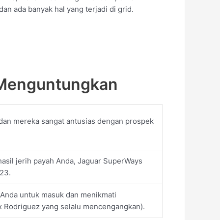
an ada banyak hal yang terjadi di grid.
 Menguntungkan
dan mereka sangat antusias dengan prospek
hasil jerih payah Anda, Jaguar SuperWays
023.
 Anda untuk masuk dan menikmati
ex Rodriguez yang selalu mencengangkan).