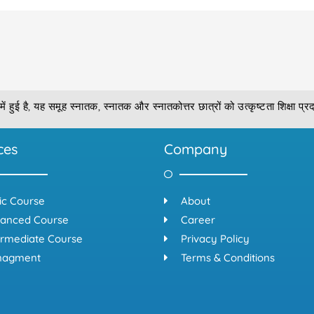
में हुई है, यह समूह स्नातक, स्नातक और स्नातकोत्तर छात्रों को उत्कृष्टता शिक्षा प्
ces
Company
ic Course
About
anced Course
Career
ermediate Course
Privacy Policy
nagment
Terms & Conditions