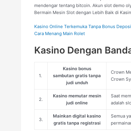
mendengar tentang bitcoin. Akun slot demo olymp
Bermain Mesin Slot dengan Lebih Baik di Kasin
Kasino Online Terkemuka Tanpa Bonus Deposi
Cara Menang Main Rolet
Kasino Dengan Band
Kasino bonus
Crown Me
1.
sambutan gratis tanpa
Crown Syd
judi unduh
Kasino memutar mesin
Saat memi
2.
judi online
adalah sl
Mainkan digital kasino
Semua ya
3.
gratis tanpa registrasi
permainan