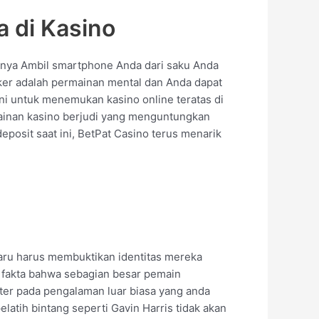
 di Kasino
nya Ambil smartphone Anda dari saku Anda
ker adalah permainan mental dan Anda dapat
ni untuk menemukan kasino online teratas di
mainan kasino berjudi yang menguntungkan
osit saat ini, BetPat Casino terus menarik
baru harus membuktikan identitas mereka
 fakta bahwa sebagian besar pemain
r pada pengalaman luar biasa yang anda
latih bintang seperti Gavin Harris tidak akan